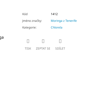
Kód
1412
Jméno značky
:
Moringa z Tenerife
Kategorie
:
Chlorela
ga
TISK
ZEPTAT SE
SDÍLET