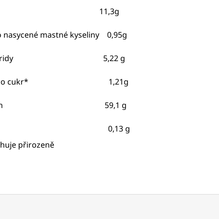
uk 11,3
g
o nasycené mastné kyseliny
0,95g
charidy 5,22
g
 toho cukr* 1,21g
otein 59,1
g
ůl * 0,13
g
bsahuje přirozeně