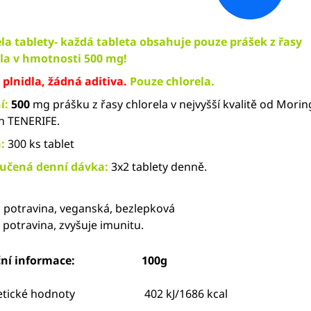
la tablety- každá tableta obsahuje pouze prášek z řasy
la v hmotnosti 500 mg!
plnidla, žádná aditiva.
Pouze chlorela.
í:
500
mg prášku z řasy chlorela v nejvyšší kvalitě od Morin
n TENERIFE.
:
300 ks tablet
učená denní dávka:
3x2 tablety denně.
 potravina, veganská, bezlepková
 potravina, zvyšuje imunitu.
riční informace:
100g
getické hodnoty 402
kJ/1686
kcal