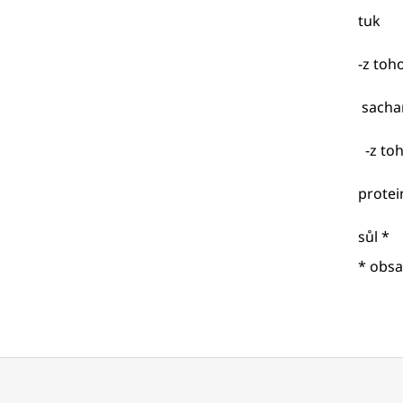
t
-z toh
sa
-z
pr
s
* o