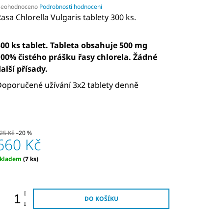
růměrné
eohodnoceno
Podrobnosti hodnocení
odnocení
asa Chlorella Vulgaris tablety 300 ks.
roduktu
e
,0
300 ks tablet. Tableta obsahuje 500 mg
100% čistého prášku řasy chlorela. Žádné
alší přísady.
vězdiček.
Doporučené užívání 3x2 tablety denně
25 Kč
–20 %
660 Kč
ěrná
Skladem
(7 ks)
ena:
DO KOŠÍKU