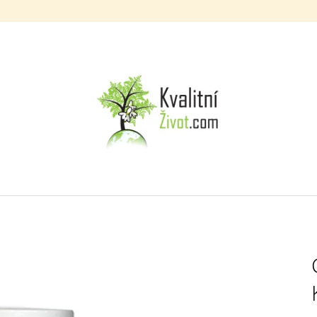
CO POTŘEBUJETE NAJÍT?
HLEDAT
DOPORUČUJEME
MTT TELOMERÁZA KAPSLE 270 KS
MORINGOVÝ / B
(MORINGA Z TENERIFE + TRAGANT +
100 ML