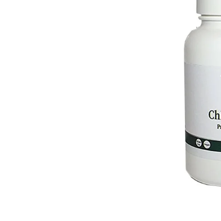
21097, KAPSLE 90 KS
PROTI PLÍSNÍM A
ŠKODLIVÝM BAKTERIÍM
2 255 Kč