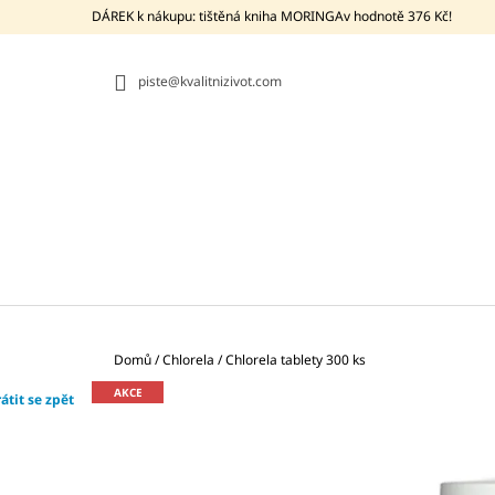
K
Přejít
DÁREK k nákupu: tištěná kniha MORINGAv hodnotě 376 Kč!
na
O
ZPĚT
ZPĚT
obsah
DO
DO
Š
OBCHODU
OBCHODU
piste@kvalitnizivot.com
Í
K
Domů
/
Chlorela
/
Chlorela tablety 300 ks
AKCE
átit se zpět
BIO MORINGA Z TENERIFE +
PROBIOTIKUM BACILLUS SUBTILIS DSM