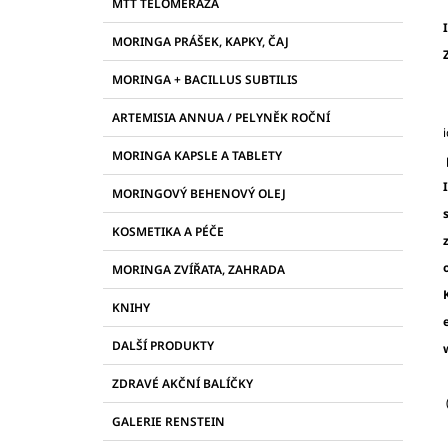
R
21097, KAPSLE 90 KS
PROTI PLÍSNÍM A
MTT TELOMERÁZA
E
ŠKODLIVÝM BAKTERIÍM
A
G
I
MORINGA PRÁŠEK, KAPKY, ČAJ
2 255 Kč
N
O
R
N
MORINGA + BACILLUS SUBTILIS
I
Í
E
ARTEMISIA ANNUA / PELYNĚK ROČNÍ
P
A
MORINGA KAPSLE A TABLETY
N
MORINGOVÝ BEHENOVÝ OLEJ
E
L
KOSMETIKA A PÉČE
MORINGA ZVÍŘATA, ZAHRADA
KNIHY
DALŠÍ PRODUKTY
ZDRAVÉ AKČNÍ BALÍČKY
GALERIE RENSTEIN