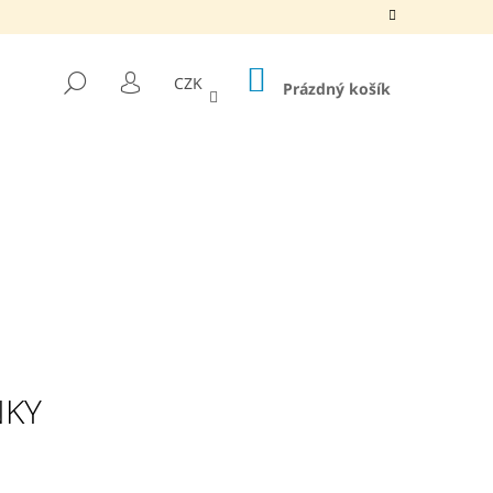
NÁKUPNÍ
HLEDAT
CZK
KOŠÍK
Prázdný košík
PŘIHLÁŠENÍ
NKY
EHENOVÝ JEDLÝ OLEJ,