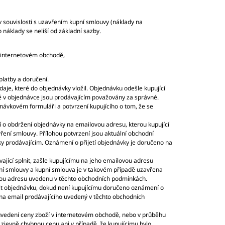
v souvislosti s uzavřením kupní smlouvy (náklady na
o náklady se neliší od základní sazby.
v internetovém obchodě,
platby a doručení.
je, které do objednávky vložil. Objednávku odešle kupující
 v objednávce jsou prodávajícím považovány za správné.
návkovém formuláři a potvrzení kupujícího o tom, že se
 o obdržení objednávky na emailovou adresu, kterou kupující
ření smlouvy. Přílohou potvrzení jsou aktuální obchodní
ky prodávajícím. Oznámení o přijetí objednávky je doručeno na
jící splnit, zašle kupujícímu na jeho emailovou adresu
í smlouvy a kupní smlouva je v takovém případě uzavřena
lovou adresu uvedenu v těchto obchodních podmínkách.
šit objednávku, dokud není kupujícímu doručeno oznámení o
 na email prodávajícího uvedený v těchto obchodních
i uvedení ceny zboží v internetovém obchodě, nebo v průběhu
 zjevně chybnou cenu ani v případě, že kupujícímu bylo