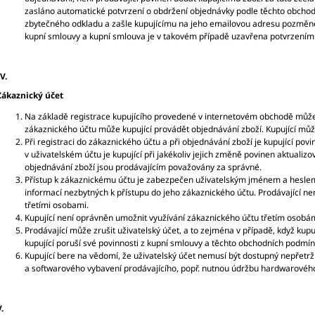
zasláno automatické potvrzení o obdržení objednávky podle těchto obchod
zbytečného odkladu a zašle kupujícímu na jeho emailovou adresu pozměn
kupní smlouvy a kupní smlouva je v takovém případě uzavřena potvrzením o
V.
Zákaznický účet
Na základě registrace kupujícího provedené v internetovém obchodě může 
zákaznického účtu může kupující provádět objednávání zboží. Kupující můž
Při registraci do zákaznického účtu a při objednávání zboží je kupující p
v uživatelském účtu je kupující při jakékoliv jejich změně povinen aktuali
objednávání zboží jsou prodávajícím považovány za správné.
Přístup k zákaznickému účtu je zabezpečen uživatelským jménem a heslem.
informací nezbytných k přístupu do jeho zákaznického účtu. Prodávající n
třetími osobami.
Kupující není oprávněn umožnit využívání zákaznického účtu třetím osobá
Prodávající může zrušit uživatelský účet, a to zejména v případě, když kupuj
kupující poruší své povinnosti z kupní smlouvy a těchto obchodních podmín
Kupující bere na vědomí, že uživatelský účet nemusí být dostupný nepřet
a softwarového vybavení prodávajícího, popř. nutnou údržbu hardwarového
.