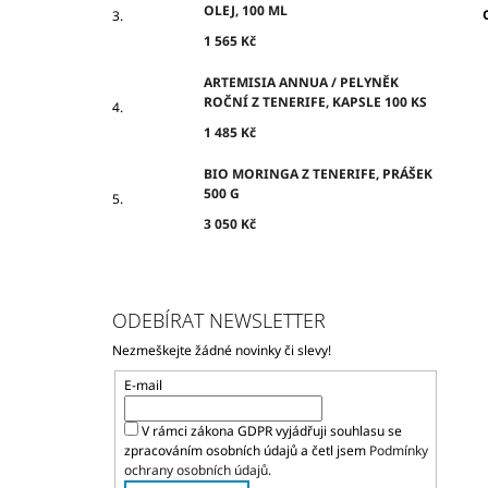
OLEJ, 100 ML
1 565 Kč
ARTEMISIA ANNUA / PELYNĚK
ROČNÍ Z TENERIFE, KAPSLE 100 KS
1 485 Kč
BIO MORINGA Z TENERIFE, PRÁŠEK
500 G
3 050 Kč
ODEBÍRAT NEWSLETTER
Nezmeškejte žádné novinky či slevy!
E-mail
V rámci zákona GDPR vyjádřuji souhlasu se
zpracováním osobních údajů a četl jsem
Podmínky
ochrany osobních údajů.