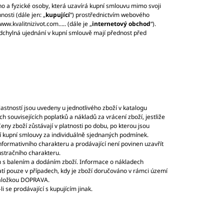
o a fyzické osoby, která uzavírá kupní smlouvu mimo svoji
osti (dále jen: „
kupující
“) prostřednictvím webového
w.kvalitnizivot.com….. (dále je „
internetový obchod
“).
dchylná ujednání v kupní smlouvě mají přednost před
lastností jsou uvedeny u jednotlivého zboží v katalogu
 souvisejících poplatků a nákladů za vrácení zboží, jestliže
ny zboží zůstávají v platnosti po dobu, po kterou jsou
í kupní smlouvy za individuálně sjednaných podmínek.
formativního charakteru a prodávající není povinen uzavřít
ustračního charakteru.
 s balením a dodáním zboží. Informace o nákladech
í pouze v případech, kdy je zboží doručováno v rámci území
 záložkou DOPRAVA.
 se prodávající s kupujícím jinak.