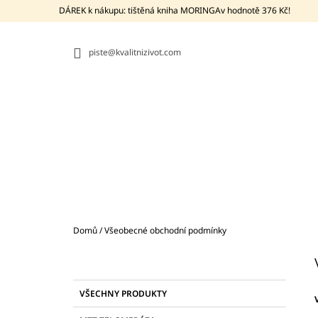
K
Přejít
DÁREK k nákupu: tištěná kniha MORINGAv hodnotě 376 Kč!
na
O
ZPĚT
ZPĚT
obsah
DO
DO
Š
OBCHODU
OBCHODU
piste@kvalitnizivot.com
Í
K
Domů
/
Všeobecné obchodní podmínky
P
O
S
K
Přeskočit
BIO MORINGA Z TENERIFE +
VŠECHNY PRODUKTY
T
A
kategorie
PROBIOTIKUM BACILLUS SUBTILIS DSM
T