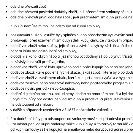
ode dne převzetí zboží,
ode dne převzetí poslední dodávky zboží, je-li předmětem smlouvy několik
ode dne převzetí první dodávky zboží, je-li předmětem smlouvy pravideln
Kupující nemůže mimo jiné odstoupit od kupní smlouvy:
poskytování služeb, jestliže byly splněny s jeho předchozím výslovným so
prodávající před uzavřením smlouvy sdělil kupujícímu, že v takovém příp
o dodávce zboží nebo služby, jejichž cena závisí na výchylkách finančního 
během lhůty pro odstoupení od smlouvy,
o dodání alkoholických nápojů, jež mohou být dodány až po uplynutí třiceti 
nezávislých na vůli prodávajícího,
o dodávce zboží, které bylo upraveno podle přání kupujícího nebo pro jeho
dodávce zboží, které podléhá rychlé zkáze, jakož i zboží, které bylo po d
dodávce zboží v uzavřeném obalu, které kupující z obalu vyňal a z hygienic
dodávce zvukové nebo obrazové nahrávky nebo počítačového programu, pok
dodávce novin, periodik nebo časopisů,
dodání digitálního obsahu, pokud nebyl dodán na hmotném nosiči a byl d
uplynutím lhůty pro odstoupení od smlouvy a prodávající před uzavřením 
na odstoupení od smlouvy,
v dalších případech uvedených v § 1837 občanského zákoníku.
Pro dodržení lhůty pro odstoupení od smlouvy musí kupující odeslat prohl
Pro odstoupení od kupní smlouvy může kupující využít vzorový formulář k
od kupní smlouvy zašle kupující na emailovou nebo doručovací adresu pr