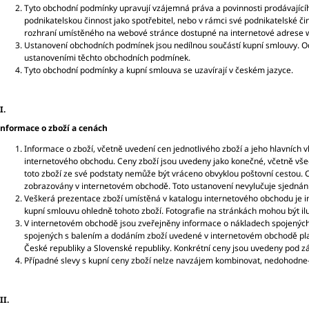
Tyto obchodní podmínky upravují vzájemná práva a povinnosti prodávajícíh
podnikatelskou činnost jako spotřebitel, nebo v rámci své podnikatelské činn
rozhraní umístěného na webové stránce dostupné na internetové adrese ww
Ustanovení obchodních podmínek jsou nedílnou součástí kupní smlouvy. O
ustanoveními těchto obchodních podmínek.
Tyto obchodní podmínky a kupní smlouva se uzavírají v českém jazyce.
I.
Informace o zboží a cenách
Informace o zboží, včetně uvedení cen jednotlivého zboží a jeho hlavních v
internetového obchodu. Ceny zboží jsou uvedeny jako konečné, včetně všech
toto zboží ze své podstaty nemůže být vráceno obvyklou poštovní cestou. Ce
zobrazovány v internetovém obchodě. Toto ustanovení nevylučuje sjednán
Veškerá prezentace zboží umístěná v katalogu internetového obchodu je in
kupní smlouvu ohledně tohoto zboží. Fotografie na stránkách mohou být il
V internetovém obchodě jsou zveřejněny informace o nákladech spojených
spojených s balením a dodáním zboží uvedené v internetovém obchodě plat
České republiky a Slovenské republiky. Konkrétní ceny jsou uvedeny pod
Případné slevy s kupní ceny zboží nelze navzájem kombinovat, nedohodne-li
II.