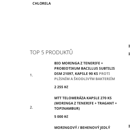
CHLORELA
I
TOP 5 PRODUKTŮ
BIO MORINGA Z TENERIFE +
PROBIOTIKUM BACILLUS SUBTILIS
DSM 21097, KAPSLE 90 KS
PROTI
PLÍSNÍM A ŠKODLIVÝM BAKTERIÍM
2 255 Kč
MTT TELOMERÁZA KAPSLE 270 KS
(MORINGA Z TENERIFE + TRAGANT +
TOPINAMBUR)
5 000 Kč
I
MORINGOVÝ / BEHENOVÝ JEDLÝ