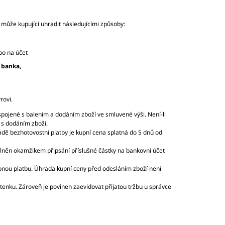
může kupující uhradit následujícími způsoby:
bo na účet
 banka,
rovi.
spojené s balením a dodáním zboží ve smluvené výši. Není-li
 s dodáním zboží.
ípadě bezhotovostní platby je kupní cena splatná do 5 dnů od
plněn okamžikem připsání příslušné částky na bankovní účet
bnou platbu. Úhrada kupní ceny před odesláním zboží není
čtenku. Zároveň je povinen zaevidovat přijatou tržbu u správce