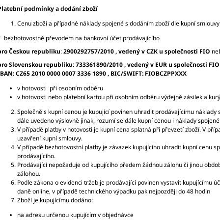
Platební podmínky a dodání zboží
Cenu zboží a případné náklady spojené s dodáním zboží dle kupní smlouvy 
* bezhotovostně převodem na bankovní účet prodávajícího
pro Českou republiku
:
2900292757/2010 , vedený v CZK u společnosti FIO
ne
pro Slovenskou republiku
:
733361890/2010 , vedený v
EUR u společnosti FIO
IBAN: CZ65 2010 0000 0007 3336 1890 , BIC/SWIFT: FIOBCZPPXXX
v hotovosti při osobním odběru
v hotovosti nebo platební kartou při osobním odběru výdejně zásilek a kurý
Společně s kupní cenou je kupující povinen uhradit prodávajícímu náklady 
dále uvedeno výslovně jinak, rozumí se dále kupní cenou i náklady spojené
V případě platby v hotovosti je kupní cena splatná při převzetí zboží. V př
uzavření kupní smlouvy.
V případě bezhotovostní platby je závazek kupujícího uhradit kupní cenu s
prodávajícího.
Prodávající nepožaduje od kupujícího předem žádnou zálohu či jinou obdo
zálohou.
Podle zákona o evidenci tržeb je prodávající povinen vystavit kupujícímu ú
daně online, v případě technického výpadku pak nejpozději do 48 hodin
Zboží je kupujícímu dodáno:
na adresu určenou kupujícím v objednávce