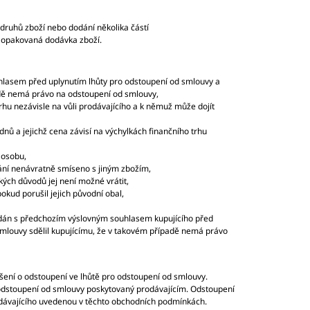
 druhů zboží nebo dodání několika částí
á opakovaná dodávka zboží.
uhlasem před uplynutím lhůty pro odstoupení od smlouvy a
adě nemá právo na odstoupení od smlouvy,
trhu nezávisle na vůli prodávajícího a k němuž může dojít
dnů a jejichž cena závisí na výchylkách finančního trhu
 osobu,
odání nenávratně smíseno s jiným zbožím,
kých důvodů jej není možné vrátit,
ud porušil jejich původní obal,
odán s předchozím výslovným souhlasem kupujícího před
smlouvy sdělil kupujícímu, že v takovém případě nemá právo
ášení o odstoupení ve lhůtě pro odstoupení od smlouvy.
 odstoupení od smlouvy poskytovaný prodávajícím. Odstoupení
odávajícího uvedenou v těchto obchodních podmínkách.