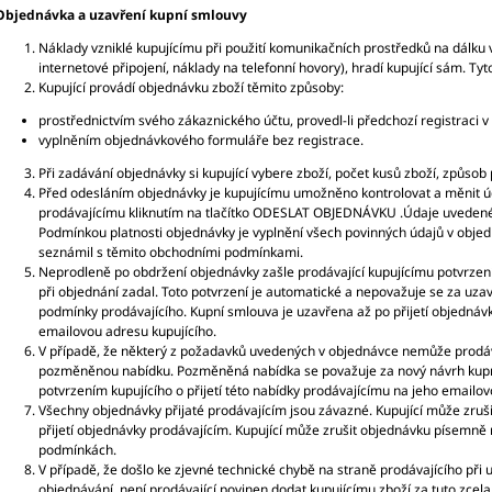
Objednávka a uzavření kupní smlouvy
Náklady vzniklé kupujícímu při použití komunikačních prostředků na dálku 
internetové připojení, náklady na telefonní hovory), hradí kupující sám. Tyt
Kupující provádí objednávku zboží těmito způsoby:
prostřednictvím svého zákaznického účtu, provedl-li předchozí registraci 
vyplněním objednávkového formuláře bez registrace.
Při zadávání objednávky si kupující vybere zboží, počet kusů zboží, způsob 
Před odesláním objednávky je kupujícímu umožněno kontrolovat a měnit úda
prodávajícímu kliknutím na tlačítko ODESLAT OBJEDNÁVKU .Údaje uvedené
Podmínkou platnosti objednávky je vyplnění všech povinných údajů v objed
seznámil s těmito obchodními podmínkami.
Neprodleně po obdržení objednávky zašle prodávající kupujícímu potvrzení
při objednání zadal. Toto potvrzení je automatické a nepovažuje se za uzav
podmínky prodávajícího. Kupní smlouva je uzavřena až po přijetí objednáv
emailovou adresu kupujícího.
V případě, že některý z požadavků uvedených v objednávce nemůže prodáva
pozměněnou nabídku. Pozměněná nabídka se považuje za nový návrh kupn
potvrzením kupujícího o přijetí této nabídky prodávajícímu na jeho emai
Všechny objednávky přijaté prodávajícím jsou závazné. Kupující může zru
přijetí objednávky prodávajícím. Kupující může zrušit objednávku písemně
podmínkách.
V případě, že došlo ke zjevné technické chybě na straně prodávajícího př
objednávání, není prodávající povinen dodat kupujícímu zboží za tuto zcela