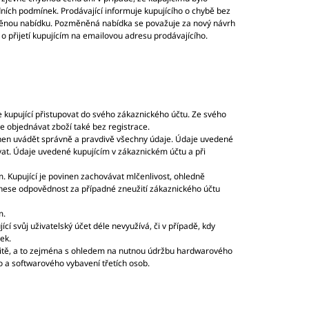
ních podmínek. Prodávající informuje kupujícího o chybě bez
ěnou nabídku. Pozměněná nabídka se považuje za nový návrh
 přijetí kupujícím na emailovou adresu prodávajícího.
kupující přistupovat do svého zákaznického účtu. Ze svého
e objednávat zboží také bez registrace.
ovinen uvádět správně a pravdivě všechny údaje. Údaje uvedené
zovat. Údaje uvedené kupujícím v zákaznickém účtu a při
 Kupující je povinen zachovávat mlčenlivost, ohledně
enese odpovědnost za případné zneužití zákaznického účtu
m.
ící svůj uživatelský účet déle nevyužívá, či v případě, kdy
ek.
ržitě, a to zejména s ohledem na nutnou údržbu hardwarového
 a softwarového vybavení třetích osob.