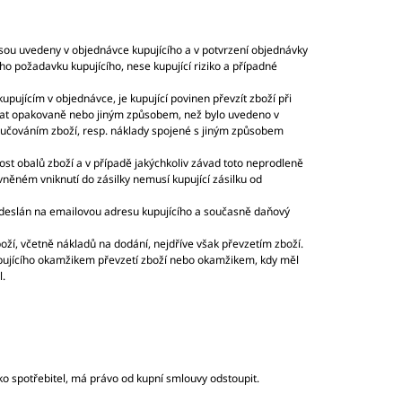
 jsou uvedeny v objednávce kupujícího a v potvrzení objednávky
ho požadavku kupujícího, nese kupující riziko a případné
upujícím v objednávce, je kupující povinen převzít zboží při
čovat opakovaně nebo jiným způsobem, než bylo uvedeno v
ručováním zboží, resp. náklady spojené s jiným způsobem
ost obalů zboží a v případě jakýchkoliv závad toto neprodleně
něném vniknutí do zásilky nemusí kupující zásilku od
 odeslán na emailovou adresu kupujícího a současně daňový
oží, včetně nákladů na dodání, nejdříve však převzetím zboží.
upujícího okamžikem převzetí zboží nebo okamžikem, kdy měl
l.
ko spotřebitel, má právo od kupní smlouvy odstoupit.