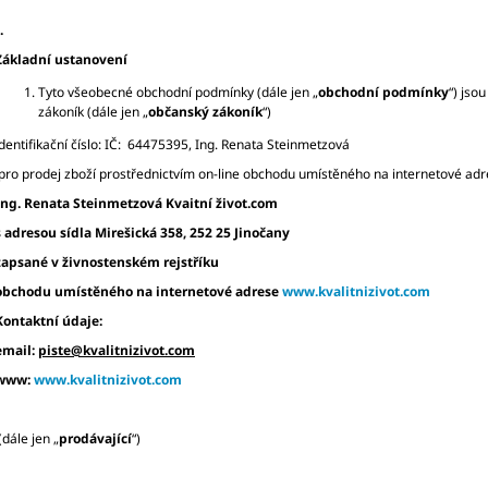
TOPINAMBUR)
1 565 Kč
5 000 Kč
.
Základní ustanovení
Tyto všeobecné obchodní podmínky (dále jen „
obchodní podmínky
“) jso
zákoník (dále jen „
občanský zákoník
“)
identifikační číslo: IČ: 64475395, Ing. Renata Steinmetzová
pro prodej zboží prostřednictvím on-line obchodu umístěného na internetové ad
Ing. Renata Steinmetzová Kvaitní život.com
s adresou sídla
Mirešická 358, 252 25 Jinočany
zapsané v živnostenském rejstříku
obchodu umístěného na internetové adrese
www.kvalitnizivot.com
Kontaktní údaje:
email:
piste@kvalitnizivot.com
www:
www.kvalitnizivot.com
(dále jen „
prodávající
“)