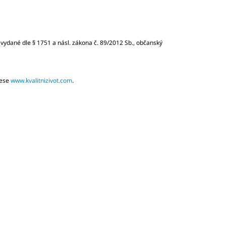
u vydané dle § 1751 a násl. zákona č. 89/2012 Sb., občanský
rese
www.kvalitnizivot.com
.