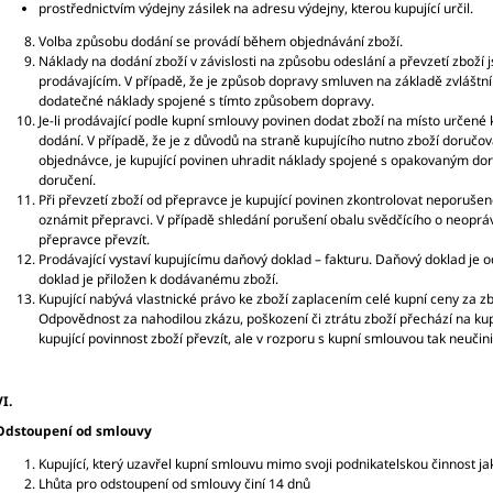
prostřednictvím výdejny zásilek na adresu výdejny, kterou kupující určil.
Volba způsobu dodání se provádí během objednávání zboží.
Náklady na dodání zboží v závislosti na způsobu odeslání a převzetí zboží
prodávajícím. V případě, že je způsob dopravy smluven na základě zvláštní
dodatečné náklady spojené s tímto způsobem dopravy.
Je-li prodávající podle kupní smlouvy povinen dodat zboží na místo určené k
dodání. V případě, že je z důvodů na straně kupujícího nutno zboží doru
objednávce, je kupující povinen uhradit náklady spojené s opakovaným do
doručení.
Při převzetí zboží od přepravce je kupující povinen zkontrolovat neporušen
oznámit přepravci. V případě shledání porušení obalu svědčícího o neopráv
přepravce převzít.
Prodávající vystaví kupujícímu daňový doklad – fakturu. Daňový doklad je
doklad je přiložen k dodávanému zboží.
Kupující nabývá vlastnické právo ke zboží zaplacením celé kupní ceny za zb
Odpovědnost za nahodilou zkázu, poškození či ztrátu zboží přechází na k
kupující povinnost zboží převzít, ale v rozporu s kupní smlouvou tak neučini
VI.
Odstoupení od smlouvy
Kupující, který uzavřel kupní smlouvu mimo svoji podnikatelskou činnost ja
Lhůta pro odstoupení od smlouvy činí 14 dnů