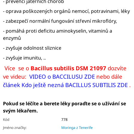
- prevenci jaterních chorob
- oprava poškozených orgánů nemocí, potravinami, léky
- zabezpečí normální fungování střevní mikroflóry,
- pomáhá proti deficitu aminokyselin, vitaminů a
enzymů
- zvyšuje odolnost sliznice
- zvyšuje imunitu, ..
Více se o
Bacillus subtilis DSM 21097
dozvíte
ve videu:
VIDEO o BACCILUSU ZDE
nebo dále
článek Kdo ještě nezná BACILLUS SUBTILIS ZDE
.
Pokud se léčíte a berete léky poraďte se o užívání se
svým lékařem.
Kód
778
Jméno značky
:
Moringa z Tenerife