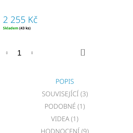
255
Kč
2 255 Kč
Měrná
Skladem
(43 ks)
cena:
DO
KOŠÍKU
POPIS
SOUVISEJÍCÍ (3)
PODOBNÉ (1)
VIDEA (1)
HODNOCENÍ (9)