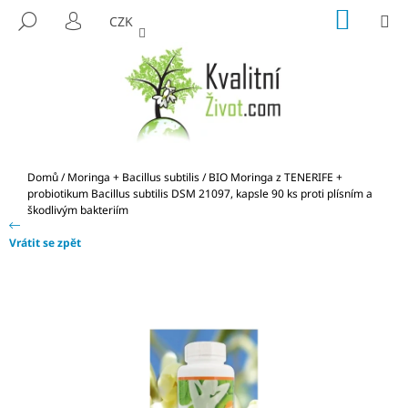
K
Přejít
NÁKUP
M
HLEDAT
CZK
na
KOŠÍK
O
PŘIHLÁŠENÍ
ZPĚT
ZPĚT
obsah
Š
Í
C
K
O
P
O
Domů
/
Moringa + Bacillus subtilis
/
BIO Moringa z TENERIFE +
T
probiotikum Bacillus subtilis DSM 21097, kapsle 90 ks
proti plísním a
škodlivým bakteriím
Ř
E
Vrátit se zpět
B
U
J
E
T
E
N