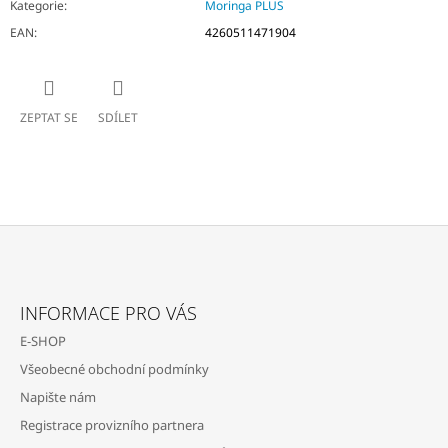
Kategorie
:
Moringa PLUS
EAN
:
4260511471904
ZEPTAT SE
SDÍLET
Z
Á
INFORMACE PRO VÁS
P
E-SHOP
A
Všeobecné obchodní podmínky
T
Napište nám
Í
Registrace provizního partnera