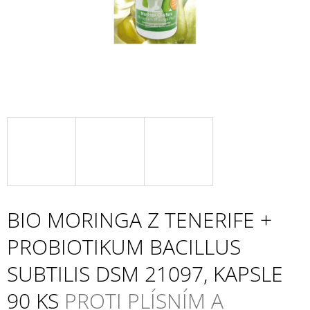
A
J
Í
T
?
HLEDAT
BIO MORINGA Z TENERIFE +
D
O
PROBIOTIKUM BACILLUS
P
O
SUBTILIS DSM 21097, KAPSLE
R
U
90 KS
PROTI PLÍSNÍM A
Č
U