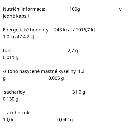
Nutriční informace:
100g
v
jedné kapsli
Energetické hodnoty
243 kcal / 1016,7 kJ
1
,0 kcal / 4,2 kJ
tuk
2,7 g
0,01
1 g
-z toho nasycené mastné kyseliny
1,2
g
0,005 g
sacharidy
31,0 g
0,130 g
-z toho cukr
10,0g
0,042 g