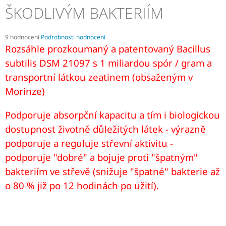
ŠKODLIVÝM BAKTERIÍM
J
E
M
E
Průměrné
9 hodnocení
Podrobnosti hodnocení
hodnocení
Rozsáhle prozkoumaný a patentovaný Bacillus
produktu
BIO
subtilis DSM 21097 s 1 miliardou spór / gram a
je
MORINGA
4,2
transportní látkou zeatinem (obsaženým v
Z
z
TENERIFE
Morinze)
5
+
hvězdiček.
PROBIOTIKUM
BACILLUS
Podporuje absorpční kapacitu a tím i biologickou
SUBTILIS
dostupnost životně důležitých látek - výrazně
DSM
21097,
podporuje a reguluje střevní aktivitu -
KAPSLE
90
podporuje "dobré" a bojuje proti "špatným"
KS
bakteriím ve střevě (snižuje "špatné" bakterie až
PROTI
PLÍSNÍM
o 80 % již po 12 hodinách
po užití).
A
ŠKODLIVÝM
BAKTERIÍM
2