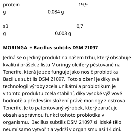
protein
19,9
g
0,084 g
sůl
0,7
g
0,003 g
MORINGA + Bacillus subtilis DSM 21097
Jedná se o jediný produkt na našem trhu, který obsahuje
kvalitní prášek z listu Moringy oleifery pěstované na
Tenerife, která je zde funguje jako nosič probiotika
Bacillus subtilis DSM 21097. Toto složení je díky své
technologii výroby zcela unikátní a probiotikum je
v tomto produktu zcela stabilní, díky vysoké výživové
hodnotě a především složení právě moringy z ostrova
Tenerife. Je to patentovaný výrobek, který zaručuje
obsah a správnou funkci tohoto probiotika v
organismu. Bacillus subtilis DSM 21097 si lidské tělo
neumí samo vytvořit a vydrží v organismu asi 14 dní.