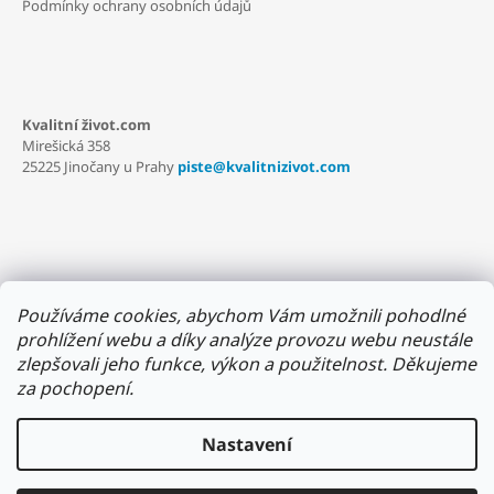
Podmínky ochrany osobních údajů
Kvalitní život.com
Mirešická 358
25225 Jinočany u Prahy
piste@kvalitnizivot.com
Používáme cookies, abychom Vám umožnili pohodlné
prohlížení webu a díky analýze provozu webu neustále
zlepšovali jeho funkce, výkon a použitelnost.
Děkujeme
za pochopení.
Nastavení
Zdravé akční balíčky
Kontakt
Blog
Kniha MORINGA dárek k nákupu