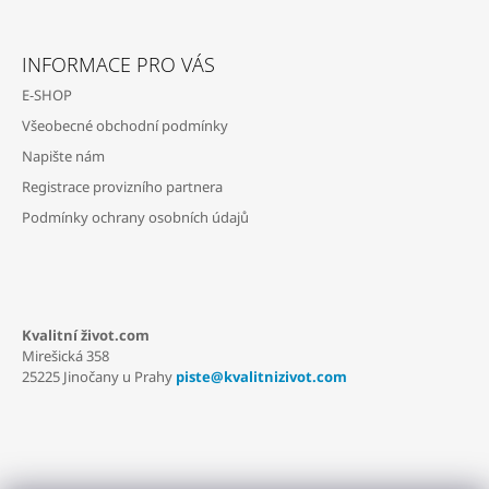
Z
Á
INFORMACE PRO VÁS
P
E-SHOP
A
Všeobecné obchodní podmínky
T
Napište nám
Í
Registrace provizního partnera
Podmínky ochrany osobních údajů
Kvalitní život.com
Mirešická 358
25225 Jinočany u Prahy
piste@kvalitnizivot.com