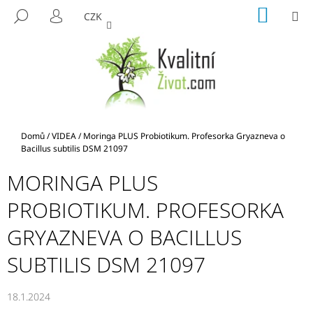
K
Přejít
NÁKUP
M
HLEDAT
CZK
na
KOŠÍK
O
PŘIHLÁŠENÍ
ZPĚT
ZPĚT
obsah
Š
Í
C
K
O
P
O
Domů
/
VIDEA
/
Moringa PLUS Probiotikum. Profesorka Gryazneva o
T
Bacillus subtilis DSM 21097
Ř
MORINGA PLUS
E
B
PROBIOTIKUM. PROFESORKA
U
GRYAZNEVA O BACILLUS
J
E
SUBTILIS DSM 21097
T
E
18.1.2024
N