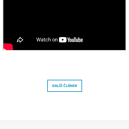
J
E
M
E
MORINGOVÝ
/
BEHENOVÝ
JEDLÝ
OLEJ,
100
ML
1
565
Kč
DALŠÍ ČLÁNEK