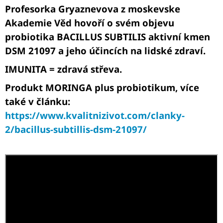
Profesorka Gryaznevova z moskevske
A
Akademie Věd hovoří o svém objevu
J
Í
probiotika BACILLUS SUBTILIS aktivní kmen
T
DSM 21097 a jeho účincích na lidské zdraví.
?
IMUNITA = zdravá střeva.
Produkt MORINGA plus probiotikum, více
také v článku:
https://www.kvalitnizivot.com/clanky-
HLEDAT
2/bacillus-subtillis-dsm-21097/
D
O
P
O
R
U
Č
U