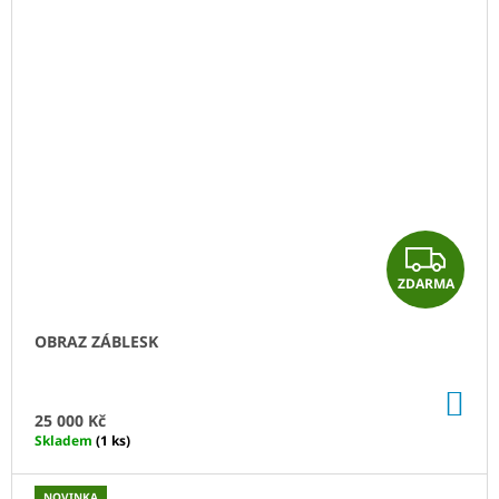
Z
ZDARMA
D
A
OBRAZ ZÁBLESK
R
DO
M
KO
25 000 Kč
Skladem
(1 ks)
A
NOVINKA