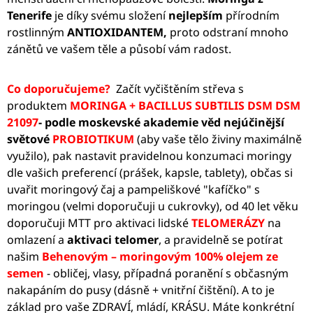
Tenerife
je díky svému složení
nejlepším
přírodním
rostlinným
ANTIOXIDANTEM,
proto odstraní mnoho
zánětů ve vašem těle a působí vám radost.
Co doporučujeme?
Začít vyčištěním střeva s
produktem
MORINGA + BACILLUS SUBTILIS DSM DSM
21097
- podle moskevské akademie věd nejúčinější
světové
PROBIOTIKUM
(aby vaše tělo živiny maximálně
využilo), pak nastavit pravidelnou konzumaci moringy
dle vašich preferencí (prášek, kapsle, tablety), občas si
uvařit moringový čaj a pampeliškové "kafíčko" s
moringou (velmi doporučuji u cukrovky), od 40 let věku
doporučuji MTT pro aktivaci lidské
TELOMERÁZY
na
omlazení a
aktivaci telomer
, a pravidelně se potírat
našim
Behenovým – moringovým 100% olejem ze
semen
- obličej, vlasy, případná poranění s občasným
nakapáním do pusy (dásně + vnitřní čištění). A to je
základ pro vaše ZDRAVÍ, mládí, KRÁSU. Máte konkrétní