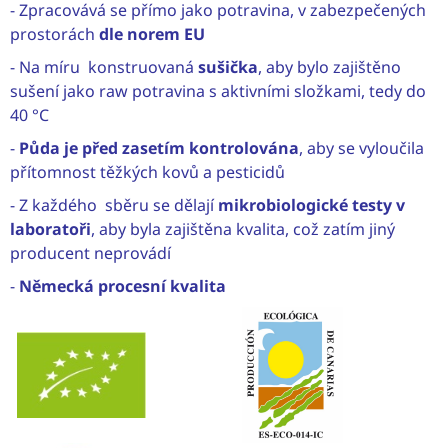
- Zpracovává se přímo jako potravina, v zabezpečených
prostorách
dle norem EU
- Na míru konstruovaná
sušička
, aby bylo zajištěno
sušení jako raw potravina s aktivními složkami, tedy do
40 °C
-
Půda je před zasetím kontrolována
, aby se vyloučila
přítomnost těžkých kovů a pesticidů
- Z každého sběru se dělají
mikrobiologické testy v
laboratoři
, aby byla zajištěna kvalita, což zatím jiný
producent neprovádí
-
Německá procesní kvalita