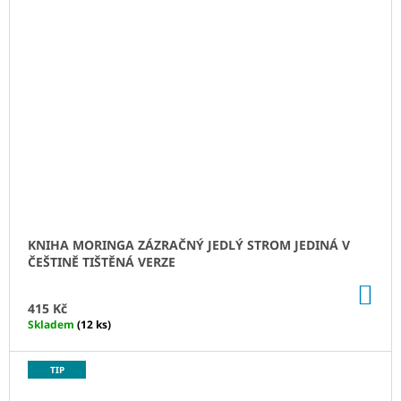
KNIHA MORINGA ZÁZRAČNÝ JEDLÝ STROM JEDINÁ V
ČEŠTINĚ TIŠTĚNÁ VERZE
DO
KO
415 Kč
Skladem
(12 ks)
TIP