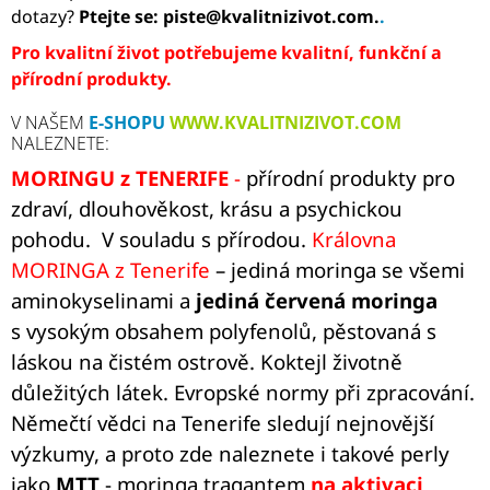
dotazy?
Ptejte se:
piste@kvalitnizivot.com.
.
Pro kvalitní život potřebujeme kvalitní, funkční a
přírodní produkty.
V NAŠEM
E-SHOPU
WWW.KVALITNIZIVOT.COM
NALEZNETE:
MORINGU z TENERIFE
-
přírodní produkty pro
zdraví, dlouhověkost, krásu a psychickou
pohodu. V souladu s přírodou.
Královna
MORINGA
z Tenerife
– jediná moringa se všemi
aminokyselinami a
jediná červená moringa
s vysokým obsahem polyfenolů, pěstovaná s
láskou na čistém ostrově. Koktejl životně
důležitých látek. Evropské normy při zpracování.
Němečtí vědci na Tenerife sledují nejnovější
výzkumy, a proto zde naleznete i takové perly
jako
MTT
- moringa tragantem
na aktivaci