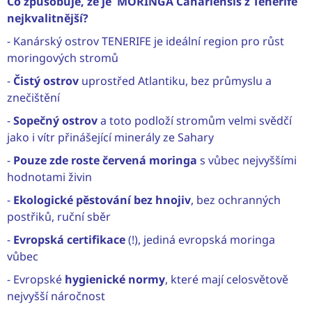
Co způsobuje, že je MORINGA Canariensis z Tenerife
nejkvalitnější?
- Kanárský ostrov TENERIFE je ideální region pro růst
moringových stromů
-
Čistý ostrov
uprostřed Atlantiku, bez průmyslu a
znečištění
-
Sopečný ostrov
a toto podloží stromům velmi svědčí
jako i vítr přinášející minerály ze Sahary
-
Pouze zde roste červená moringa
s vůbec nejvyššími
hodnotami živin
-
Ekologické pěstování bez hnojiv
, bez ochranných
postřiků, ruční sběr
-
Evropská certifikace
(!), jediná evropská moringa
vůbec
- Evropské
hygienické normy
, které mají celosvětově
nejvyšší náročnost