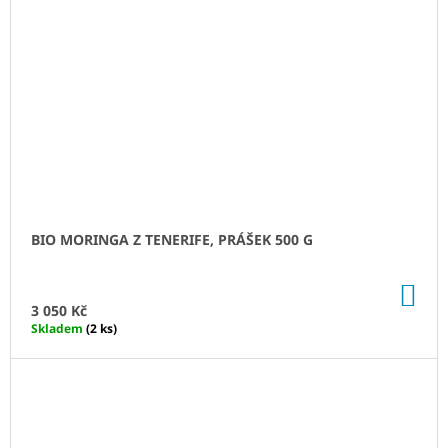
BIO MORINGA Z TENERIFE, PRÁŠEK 500 G
DO
KO
3 050 Kč
Skladem
(2 ks)