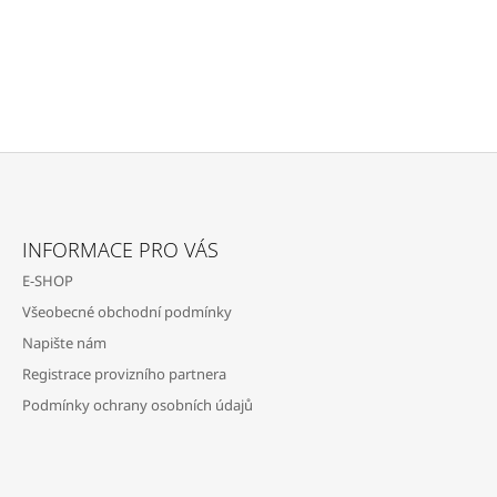
Z
Á
INFORMACE PRO VÁS
P
E-SHOP
A
Všeobecné obchodní podmínky
T
Napište nám
Í
Registrace provizního partnera
Podmínky ochrany osobních údajů