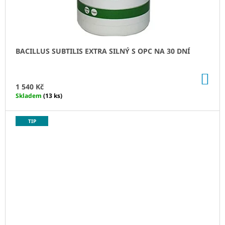
255
Kč
BACILLUS SUBTILIS EXTRA SILNÝ S OPC NA 30 DNÍ
DO
KO
1 540 Kč
Skladem
(13 ks)
TIP