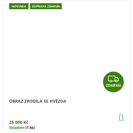
NOVINKA
DOPRAVA ZDARMA
Z
ZDARMA
D
A
OBRAZ ZRODILA SE HVĚZDA
R
DO
M
KO
25 000 Kč
Skladem
(1 ks)
A