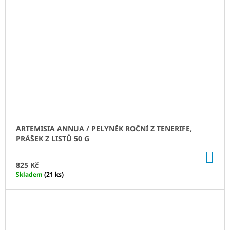
ARTEMISIA ANNUA / PELYNĚK ROČNÍ Z TENERIFE,
PRÁŠEK Z LISTŮ 50 G
DO
KO
825 Kč
Skladem
(21 ks)