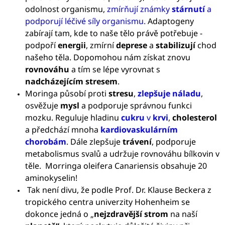
odolnost organismu,
zmírňují známky
stárnutí
a
podporují léčivé síly organismu.
Adaptogeny
zabírají tam, kde to naše tělo právě potřebuje -
podpoří
energii
, zmírní
deprese
a
stabilizují
chod
našeho těla. Dopomohou nám získat znovu
rovnováhu
a tím se lépe vyrovnat s
nadcházejícím
stresem
.
Moringa působí proti
stresu
,
zlepšuje
náladu
,
osvěžuje
mysl
a podporuje správnou funkci
mozku. Reguluje hladinu
cukru
v
krvi
,
cholesterol
a předchází mnoha
kardiovaskulárním
chorobám
. Dále zlepšuje
trávení
, podporuje
metabolismus svalů a udržuje rovnováhu bílkovin v
těle. Morringa oleifera Canariensis obsahuje 20
aminokyselin!
Tak není divu, že podle Prof. Dr. Klause Beckera z
tropického centra univerzity Hohenheim se
dokonce jedná o „
nejzdravější
strom
na naší