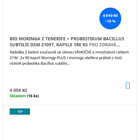
4 510 Kč
–10 %
BIO MORINGA Z TENERIFE + PROBIOTIKUM BACILLUS
SUBTILIS DSM 21097, KAPSLE 180 KS
PRO ZDRAVÁ
STŘEVA
Nabídka 2 balení současně se slevou VÁNOČNÍ a množstevní celkem
21%! 2x 90 kapslí Moringy-PLUS / moringa oleifera prášek z listů
včetně probiotika Bacillus subtilis...
DO
KO
4 059 Kč
Skladem
(16 ks)
TIP