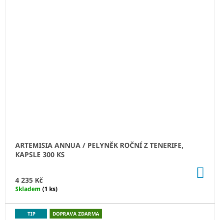
ARTEMISIA ANNUA / PELYNĚK ROČNÍ Z TENERIFE,
KAPSLE 300 KS
DO
KO
4 235 Kč
Skladem
(1 ks)
TIP
DOPRAVA ZDARMA