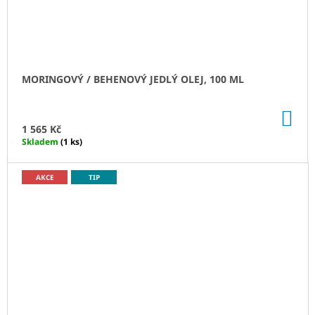
MORINGOVÝ / BEHENOVÝ JEDLÝ OLEJ, 100 ML
DO
KO
1 565 Kč
Skladem
(1 ks)
AKCE
TIP