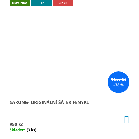
NOVINKA
TIP
AKCE
1 550 Kč
–38 %
SARONG- ORIGINÁLNÍ ŠÁTEK FENYKL
DO
KO
950 Kč
Skladem
(3 ks)