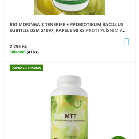
A
A
O
N
J
E
L
Í
BIO MORINGA Z TENERIFE + PROBIOTIKUM BACILLUS
L
T
E
SUBTILIS DSM 21097, KAPSLE 90 KS
PROTI PLÍSNÍM A
ŠKODLIVÝM BAKTERIÍM
?
DO
I
KO
2 255 Kč
Skladem
(43 ks)
F
E
DOPRAVA ZDARMA
HLEDAT
R
A
D
Z
O
P
O
T
R
U
E
Č
U