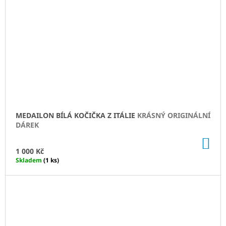
MEDAILON BÍLÁ KOČIČKA Z ITÁLIE
KRÁSNÝ ORIGINÁLNÍ
DÁREK
DO
KO
1 000 Kč
Skladem
(1 ks)