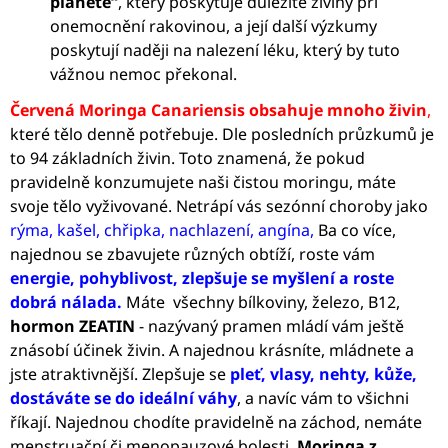
planetě“
, který poskytuje důležité živiny při
onemocnění rakovinou, a její další výzkumy
poskytují naději na nalezení léku, který by tuto
vážnou nemoc překonal.
Červená Moringa Canariensis obsahuje
mnoho živin
,
které tělo denně potřebuje. Dle posledních průzkumů je
to 94 základních živin. Toto znamená, že pokud
pravidelně konzumujete naši čistou moringu, máte
svoje tělo vyživované. Netrápí vás sezónní choroby jako
rýma, kašel, chřipka, nachlazení, angína,
Ba co více,
najednou se zbavujete různých obtíží, roste vám
energie, pohyblivost, zlepšuje se myšlení a roste
dobrá nálada.
Máte všechny bílkoviny, železo, B12,
hormon ZEATIN
- nazývaný pramen mládí vám ještě
znásobí účinek živin. A najednou krásníte, mládnete a
jste atraktivnější. Zlepšuje se
pleť, vlasy, nehty, kůže,
dostáváte se do ideální váhy
, a navíc vám to všichni
říkají. Najednou chodíte pravidelně na záchod, nemáte
menstruační či menopauzové bolesti.
Moringa z