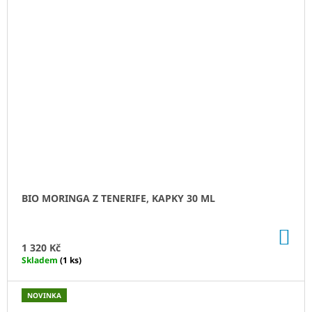
BIO MORINGA Z TENERIFE, KAPKY 30 ML
DO
KO
1 320 Kč
Skladem
(1 ks)
NOVINKA