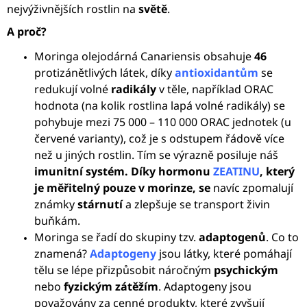
nejvýživnějších rostlin na
světě
.
A proč?
Moringa olejodárná Canariensis obsahuje
46
protizánětlivých látek, díky
antioxidantům
se
redukují volné
radikály
v těle, například ORAC
hodnota (na kolik rostlina lapá volné radikály) se
pohybuje mezi 75 000 – 110 000 ORAC jednotek (u
červené varianty), což je s odstupem řádově více
než u jiných rostlin. Tím se výrazně posiluje náš
imunitní
systém. Díky hormonu
ZEATINU
, který
je měřitelný pouze v morinze, se
navíc zpomalují
známky
stárnutí
a zlepšuje se transport živin
buňkám.
Moringa se řadí do skupiny tzv.
adaptogenů
. Co to
znamená?
Adaptogeny
jsou látky, které pomáhají
tělu se lépe přizpůsobit náročným
psychickým
nebo
fyzickým
zátěžím
. Adaptogeny jsou
považovány za cenné produkty, které zvyšují