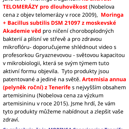
TELOMERÁZY pro dlouhověkost
(Nobelova
cena z objev telomerázy v roce 2009),
Moringa
+ Bacillus subtilis DSM 21097 z moskevské
Akademie věd
pro ničení choroboplodných
bakterií a plísní ve střevě a pro zdravou
mikroflóru- doporučujeme shlédnout video s
profesorkou Gryaznevovou - světovou kapacitou
v mikrobiologii, která se svým týmem tuto
aktivní formu objevila. Tyto produkty jsou
patentované a jediné na světě.
Artemisia annua
(pelyněk roční) z Tenerife
s nejvyšším obsahem
artemisininu (Nobelova cena za výzkum
artemisininu v roce 2015). Jsme hrdí, že vám
tyto produkty můžeme nabídnout a zlepšit vaše
zdraví.