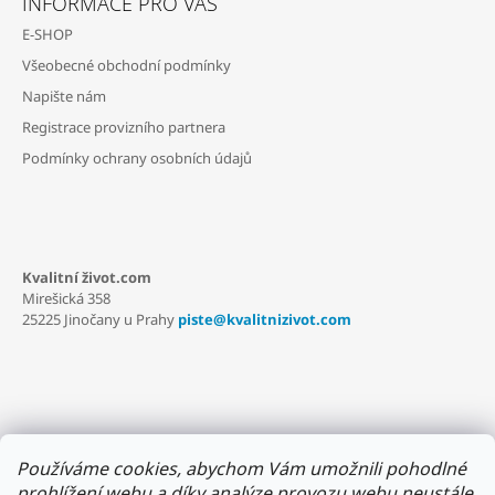
INFORMACE PRO VÁS
P
E-SHOP
A
Všeobecné obchodní podmínky
T
Napište nám
Í
Registrace provizního partnera
Podmínky ochrany osobních údajů
Kvalitní život.com
Mirešická 358
25225 Jinočany u Prahy
piste@kvalitnizivot.com
Používáme cookies, abychom Vám umožnili pohodlné
prohlížení webu a díky analýze provozu webu neustále