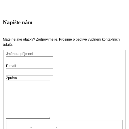
J
E
M
E
Napište nám
ARTEMISIA
ANNUA
Máte nějaké otázky? Zodpovíme je. Prosíme o pečlivé vyplnění kontaktních
/
údajů.
PELYNĚK
ROČNÍ
Jméno a příjmení
Z
TENERIFE,
E-mail
KAPSLE
100
KS
Zpráva
1
485
Kč