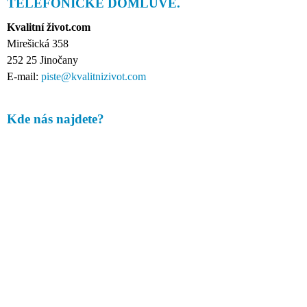
TELEFONICKÉ DOMLUVĚ.
A
Kvalitní život.com
J
Mirešická 358
Í
252 25 Jinočany
T
E-mail:
piste@kvalitnizivot.com
?
Kde nás najdete?
HLEDAT
D
O
P
O
R
U
Č
U