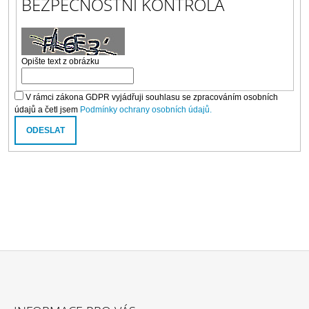
BEZPEČNOSTNÍ KONTROLA
Opište text z obrázku
V rámci zákona GDPR vyjádřuji souhlasu se zpracováním osobních
údajů a četl jsem
Podmínky ochrany osobních údajů.
ODESLAT
Z
Á