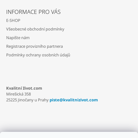
Z
Á
INFORMACE PRO VÁS
P
E-SHOP
A
Všeobecné obchodní podmínky
T
Napište nám
Í
Registrace provizního partnera
Podmínky ochrany osobních údajů
Kvalitní život.com
Mirešická 358
25225 Jinočany u Prahy
piste@kvalitnizivot.com