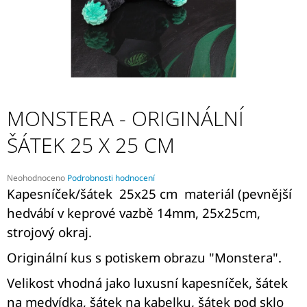
A
J
Í
T
?
MONSTERA - ORIGINÁLNÍ
ŠÁTEK 25 X 25 CM
HLEDAT
Průměrné
Neohodnoceno
Podrobnosti hodnocení
hodnocení
Kapesníček/šátek 25x25 cm materiál (pevnější
produktu
hedvábí v keprové vazbě 14mm, 25x25cm,
D
je
O
0,0
strojový okraj.
P
z
5
O
Originální kus s potiskem obrazu "Monstera".
hvězdiček.
R
U
Velikost vhodná jako luxusní kapesníček, šátek
Č
na medvídka, šátek na kabelku, šátek pod sklo
U