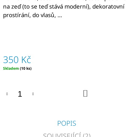
J
na zeď (to se teď stává moderní), dekoratovní
E
prostírání, do vlasů, ...
M
E
ARTEMISIA
ANNUA
/
PELYNĚK
350 Kč
ROČNÍ
Z
TENERIFE,
Měrná
Skladem
(10 ks)
KAPSLE
cena:
100
KS
1
DO
KOŠÍKU
485
Kč
POPIS
SOUVISEJÍCÍ (2)