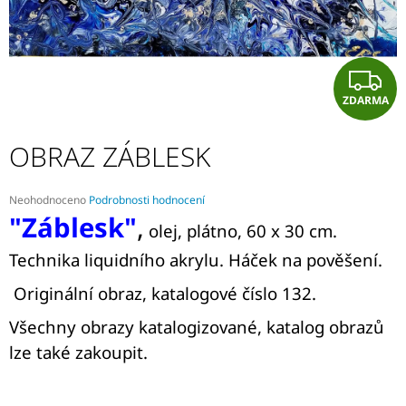
A
J
Í
Z
T
ZDARMA
D
?
A
OBRAZ ZÁBLESK
R
Průměrné
Neohodnoceno
Podrobnosti hodnocení
HLEDAT
hodnocení
"Záblesk"
,
olej, plátno, 60 x 30 cm.
produktu
A
je
Technika liquidního akrylu. Háček na pověšení.
0,0
z
D
Originální obraz, katalogové číslo 132.
5
O
hvězdiček.
P
Všechny obrazy katalogizované, katalog obrazů
O
lze také zakoupit.
R
U
Č
U