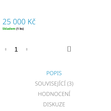
J
E
M
E
25 000 Kč
Měrná
Skladem
(1 ks)
MTT
cena:
TELOMERÁZA
KAPSLE
270
KS
DO
(MORINGA
KOŠÍKU
Z
TENERIFE
+
TRAGANT
+
POPIS
TOPINAMBUR)
SOUVISEJÍCÍ (3)
5
000
Kč
HODNOCENÍ
DISKUZE