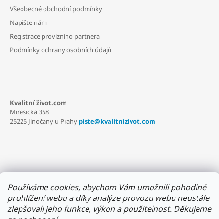
A
Všeobecné obchodní podmínky
T
Napište nám
Í
Registrace provizního partnera
Podmínky ochrany osobních údajů
Kvalitní život.com
Mirešická 358
25225 Jinočany u Prahy
piste@kvalitnizivot.com
Používáme cookies, abychom Vám umožnili pohodlné
prohlížení webu a díky analýze provozu webu neustále
zlepšovali jeho funkce, výkon a použitelnost.
Děkujeme