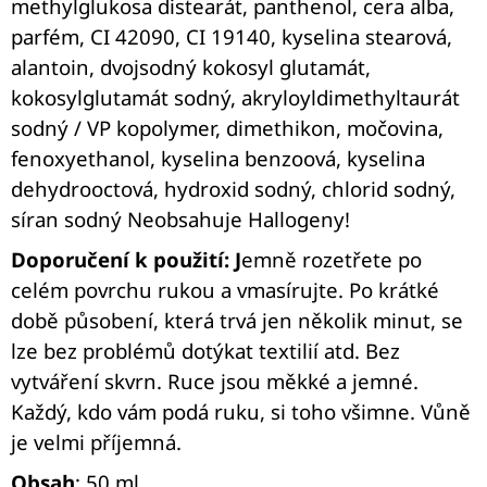
methylglukosa distearát, panthenol, cera alba,
parfém, CI 42090, CI 19140, kyselina stearová,
alantoin, dvojsodný kokosyl glutamát,
kokosylglutamát sodný, akryloyldimethyltaurát
sodný / VP kopolymer, dimethikon, močovina,
fenoxyethanol, kyselina benzoová, kyselina
dehydrooctová, hydroxid sodný, chlorid sodný,
síran sodný
Neobsahuje Hallogeny!
Doporučení k použití: J
emně rozetřete po
celém povrchu rukou a vmasírujte. Po krátké
době působení, která trvá jen několik minut, se
lze bez problémů dotýkat textilií atd. Bez
vytváření skvrn. Ruce jsou měkké a jemné.
Každý, kdo vám podá ruku, si toho všimne. Vůně
je velmi příjemná.
Obsah
: 50 ml.