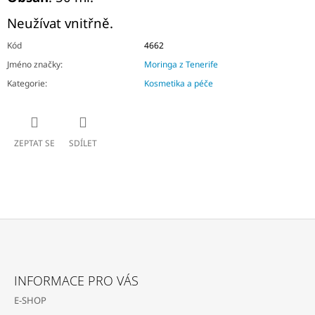
Neužívat vnitřně.
Kód
4662
Jméno značky
:
Moringa z Tenerife
Kategorie
:
Kosmetika a péče
ZEPTAT SE
SDÍLET
Z
Á
INFORMACE PRO VÁS
P
E-SHOP
A