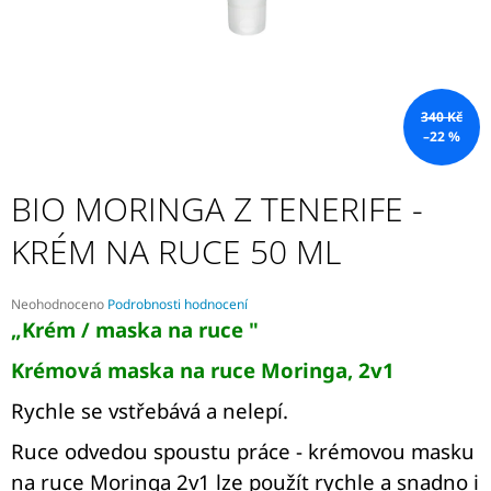
A
J
Í
T
340 Kč
?
–22 %
BIO MORINGA Z TENERIFE -
KRÉM NA RUCE 50 ML
HLEDAT
Průměrné
Neohodnoceno
Podrobnosti hodnocení
hodnocení
„Krém / maska ​​na ruce "
D
produktu
O
je
Krémová maska ​​na ruce Moringa, 2v1
P
0,0
z
O
Rychle se vstřebává a nelepí.
5
R
hvězdiček.
U
Ruce odvedou spoustu práce - krémovou masku
Č
na ruce Moringa 2v1 lze použít rychle a snadno i
U