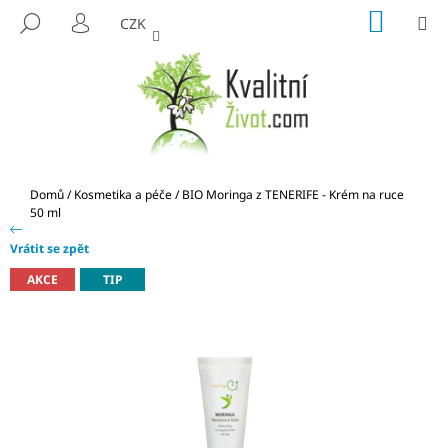
K
Přejít
NÁKUP
M
HLEDAT
CZK
na
KOŠÍK
O
PŘIHLÁŠENÍ
ZPĚT
ZPĚT
obsah
Š
Í
C
K
O
P
O
Domů
/
Kosmetika a péče
/
BIO Moringa z TENERIFE - Krém na ruce
T
50 ml
Ř
Vrátit se zpět
E
AKCE
TIP
B
U
J
E
T
E
N