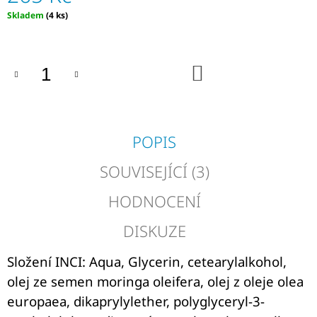
255
Kč
Měrná
Skladem
(4 ks)
cena:
DO
KOŠÍKU
POPIS
SOUVISEJÍCÍ (3)
HODNOCENÍ
DISKUZE
Složení INCI: Aqua, Glycerin, cetearylalkohol,
olej ze semen moringa oleifera, olej z oleje olea
europaea, dikaprylylether, polyglyceryl-3-