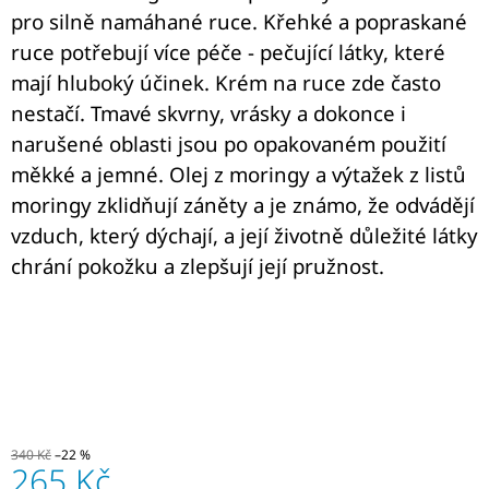
J
pro silně namáhané ruce. Křehké a popraskané
E
ruce potřebují více péče - pečující látky, které
M
E
mají hluboký účinek. Krém na ruce zde často
nestačí. Tmavé skvrny, vrásky a dokonce i
BIO
narušené oblasti jsou po opakovaném použití
MORINGA
Z
měkké a jemné. Olej z moringy a výtažek z listů
TENERIFE
moringy zklidňují záněty a je známo, že odvádějí
+
PROBIOTIKUM
vzduch, který dýchají, a její životně důležité látky
BACILLUS
SUBTILIS
chrání pokožku a zlepšují její pružnost.
DSM
21097,
KAPSLE
90
KS
PROTI
PLÍSNÍM
A
ŠKODLIVÝM
BAKTERIÍM
340 Kč
–22 %
265 Kč
2