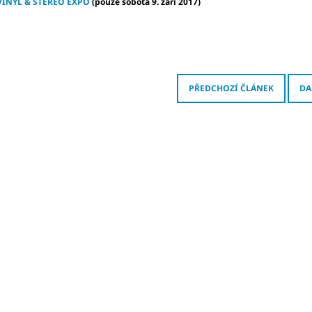
VINYL & STEREO EXPO
(pouze sobota 9. září 2017)
PŘEDCHOZÍ ČLÁNEK
DA