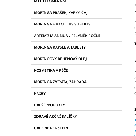
R
21097, KAPSLE 90 KS
PROTI PLÍSNÍM A
MTT TELOMERÁZA
E
ŠKODLIVÝM BAKTERIÍM
A
G
MORINGA PRÁŠEK, KAPKY, ČAJ
2 255 Kč
N
O
R
N
MORINGA + BACILLUS SUBTILIS
I
Í
E
ARTEMISIA ANNUA / PELYNĚK ROČNÍ
P
A
MORINGA KAPSLE A TABLETY
N
MORINGOVÝ BEHENOVÝ OLEJ
E
L
KOSMETIKA A PÉČE
MORINGA ZVÍŘATA, ZAHRADA
KNIHY
DALŠÍ PRODUKTY
ZDRAVÉ AKČNÍ BALÍČKY
GALERIE RENSTEIN