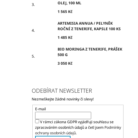
OLEJ, 100 ML
1 565 Kč
ARTEMISIA ANNUA / PELYNĚK
ROČNÍ Z TENERIFE, KAPSLE 100 KS
1 485 Kč
BIO MORINGA Z TENERIFE, PRÁŠEK
500 G
3 050 Kč
ODEBÍRAT NEWSLETTER
Nezmeškejte žádné novinky či slevy!
E-mail
V rámci zákona GDPR vyjádřuji souhlasu se
zpracováním osobních údajů a četl jsem
Podmínky
ochrany osobních údajů.