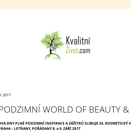
CO POTŘEBUJETE NAJÍT?
HLEDAT
DOPORUČUJEME
0. 2017
PODZIMNÍ WORLD OF BEAUTY & SP
MTT TELOMERÁZA KAPSLE 270 KS
MORINGOVÝ / B
DVA DNY PLNÉ PODZIMNÍ INSPIRACE A ZÁŽITKŮ SLIBUJE 24. KOSMETICKÝ 
(MORINGA Z TENERIFE + TRAGANT +
100 ML
PRAHA – LETŇANY, POŘÁDANÝ 8. a 9. ZÁŘÍ 2017