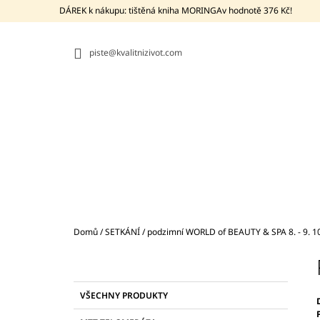
K
Přejít
DÁREK k nákupu: tištěná kniha MORINGAv hodnotě 376 Kč!
na
O
ZPĚT
ZPĚT
obsah
DO
DO
Š
OBCHODU
OBCHODU
piste@kvalitnizivot.com
Í
K
Domů
/
SETKÁNÍ
/
podzimní WORLD of BEAUTY & SPA 8. - 9. 1
P
O
S
K
Přeskočit
BIO MORINGA Z TENERIFE +
VŠECHNY PRODUKTY
T
A
kategorie
PROBIOTIKUM BACILLUS SUBTILIS DSM
T