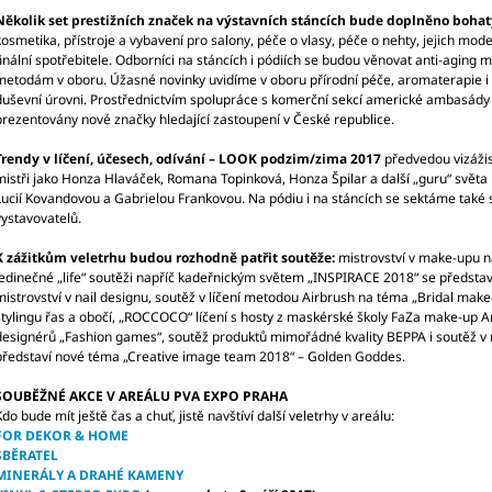
TOPINAMBUR)
1 565 Kč
Několik set prestižních značek na výstavních stáncích bude doplněno bo
5 000 Kč
kosmetika, přístroje a vybavení pro salony, péče o vlasy, péče o nehty, jejich mod
finální spotřebitele. Odborníci na stáncích i pódiích se budou věnovat anti-aging 
metodám v oboru. Úžasné novinky uvidíme v oboru přírodní péče, aromaterapie i m
duševní úrovni. Prostřednictvím spolupráce s komerční sekcí americké ambasády 
prezentovány nové značky hledající zastoupení v České republice.
Trendy v líčení, účesech, odívání – LOOK podzim/zima 2017
předvedou vizážis
mistři jako Honza Hlaváček, Romana Topinková, Honza Špilar a další „guru“ světa 
Lucií Kovandovou a Gabrielou Frankovou. Na pódiu i na stáncích se sektáme také 
vystavovatelů.
K zážitkům veletrhu budou rozhodně patřit soutěže:
mistrovství v make-upu n
jedinečné „life“ soutěži napříč kadeřnickým světem „INSPIRACE 2018“ se představ
mistrovství v nail designu, soutěž v líčení metodou Airbrush na téma „Bridal mak
stylingu řas a obočí, „ROCCOCO“ líčení s hosty z maskérské školy FaZa make-up
designérů „Fashion games“, soutěž produktů mimořádné kvality BEPPA i soutěž v n
představí nové téma „Creative image team 2018“ – Golden Goddes.
SOUBĚŽNÉ AKCE V AREÁLU PVA EXPO PRAHA
Kdo bude mít ještě čas a chuť, jistě navštíví další veletrhy v areálu:
FOR DEKOR & HOME
SBĚRATEL
MINERÁLY A DRAHÉ KAMENY