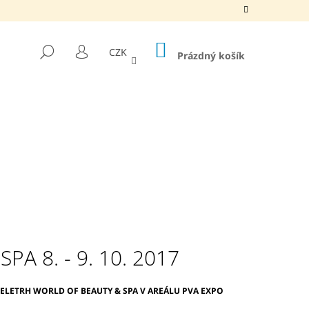
NÁKUPNÍ
HLEDAT
CZK
KOŠÍK
Prázdný košík
PŘIHLÁŠENÍ
A 8. - 9. 10. 2017
EHENOVÝ JEDLÝ OLEJ,
VELETRH WORLD OF BEAUTY & SPA V AREÁLU PVA EXPO