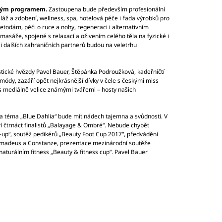
hatým programem.
Zastoupena bude především profesionální
eláž a zdobení, wellness, spa, hotelová péče i řada výrobků pro
metodám, péči o ruce a nohy, regeneraci i alternativním
asáže, spojené s relaxací a oživením celého těla na fyzické i
i dalších zahraničních partnerů budou na veletrhu
tické hvězdy Pavel Bauer, Štěpánka Podroužková, kadeřničtí
módy, zazáří opět nejkrásnější dívky v čele s českými miss
s mediálně velice známými tvářemi – hosty našich
a téma „Blue Dahlia“ bude mít nádech tajemna a svůdnosti. V
í čtrnáct finalistů „Balayage & Ombré“. Nebude chybět
e-up“, soutěž pedikérů „Beauty Foot Cup 2017“, předvádění
 Amadeus a Constanze, prezentace mezinárodní soutěže
aturálním fitness „Beauty & fitness cup“. Pavel Bauer