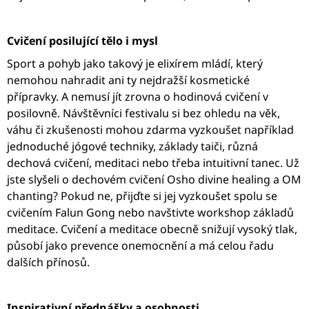
Cvičení posilující tělo i mysl
Sport a pohyb jako takový je elixírem mládí, který
nemohou nahradit ani ty nejdražší kosmetické
přípravky. A nemusí jít zrovna o hodinová cvičení v
posilovně. Návštěvníci festivalu si bez ohledu na věk,
váhu či zkušenosti mohou zdarma vyzkoušet například
jednoduché jógové techniky, základy taiči, různá
dechová cvičení, meditaci nebo třeba intuitivní tanec. Už
jste slyšeli o dechovém cvičení Osho divine healing a OM
chanting? Pokud ne, přijďte si jej vyzkoušet spolu se
cvičením Falun Gong nebo navštivte workshop základů
meditace. Cvičení a meditace obecně snižují vysoký tlak,
působí jako prevence onemocnění a má celou řadu
dalších přínosů.
Inspirativní přednášky a osobnosti