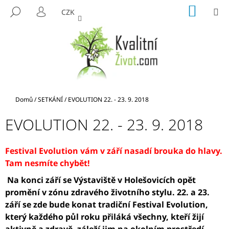
K
Přejít
NÁKUP
M
HLEDAT
CZK
na
KOŠÍK
O
PŘIHLÁŠENÍ
ZPĚT
ZPĚT
obsah
Š
Í
C
K
O
P
O
Domů
/
SETKÁNÍ
/
EVOLUTION 22. - 23. 9. 2018
T
Ř
EVOLUTION 22. - 23. 9. 2018
E
B
Festival Evolution vám v září nasadí brouka do hlavy.
U
Tam nesmíte chybět!
J
Na konci září se Výstaviště v Holešovicích opět
E
promění v zónu zdravého životního stylu. 22. a 23.
T
září se zde bude konat tradiční Festival Evolution,
E
který každého půl roku přiláká všechny, kteří žijí
N