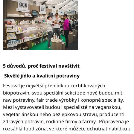
J
E
M
E
BIO
MORINGA
Z
TENERIFE,
PRÁŠEK
500
5 důvodů, proč festival navštívit
G
3
Skvělé jídlo a kvalitní potraviny
050
Kč
Festival je největší přehlídkou certifikovaných
biopotravin, svou speciální sekci zde nově budou mít
raw potraviny, fair trade výrobky i konopné speciality.
Mezi vystavovateli budou i specialisté na veganskou,
vegetariánskou nebo bezlepkovou stravu, producenti
zdravých potravin, rodinné firmy a farmy. Připravena je
rozsáhlá food zóna, ve které můžete ochutnat nabídku z