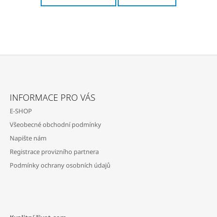
Z
Á
INFORMACE PRO VÁS
P
E-SHOP
A
Všeobecné obchodní podmínky
T
Napište nám
Í
Registrace provizního partnera
Podmínky ochrany osobních údajů