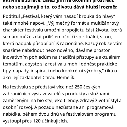
aktivně a zdravě, záleží jim na okolním prostředí,
A
nebo se zajímají o to, co životu dává hlubší rozměr.
J
Podtitul „Festival, který vám nasadí brouka do hlavy“
Í
také mnohé napoví. „Výjimečný formát a multižánrový
T
charakter festivalu umožní propojit tu část života, která
?
se nám může zdát příliš emoční či spirituální, s tou,
která naopak působí příliš racionálně. Každý rok se vám
snažíme nabídnout něco nového, dáváme prostor
inovativním pohledům na tradiční přístupy a aktuálním
tématům, abyste si z festivalu mohli odnést praktické
HLEDAT
tipy, nápady, inspiraci nebo konkrétní výrobky,“ říká o
akci její zakladatel Ctirad Hemelík.
Na festivalu se představí více než 250 českých i
D
zahraničních vystavovatelů s produkty a službami
O
P
zaměřenými na bio styl, eko trendy, zdravý životní styl a
O
osobní rozvoj. A pozadu nezůstane ani programová
R
nabídka, během dvou dnů ve festivalovém programu
U
vystoupí přes 120 účinkujících.
Č
U