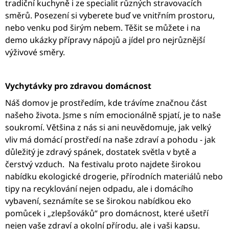
tradiční kuchyně i ze specialit různých stravovacích
směrů. Posezení si vyberete buď ve vnitřním prostoru,
nebo venku pod širým nebem. Těšit se můžete i na
demo ukázky přípravy nápojů a jídel pro nejrůznější
výživové směry.
Vychytávky pro zdravou domácnost
Náš domov je prostředím, kde trávíme značnou část
našeho života. Jsme s ním emocionálně spjatí, je to naše
soukromí. Většina z nás si ani neuvědomuje, jak velký
vliv má domácí prostředí na naše zdraví a pohodu - jak
důležitý je zdravý spánek, dostatek světla v bytě a
čerstvý vzduch. Na festivalu proto najdete širokou
nabídku ekologické drogerie, přírodních materiálů nebo
tipy na recyklování nejen odpadu, ale i domácího
vybavení, seznámíte se se širokou nabídkou eko
pomůcek i „zlepšováků“ pro domácnost, které ušetří
nejen vaše zdraví a okolní přírodu, ale i vaši kapsu.