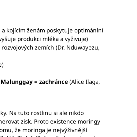
 a kojícím ženám poskytuje optimánlní
zvyšuje produkci mléka a vyživuje)
ch rozvojových zemích (Dr. Nduwayezu,
e)
s
Malunggay = zachránce
(Alice Ilaga,
. Na tuto rostlinu si ale nikdo
nerovat zisk. Proto existence moringy
tomu, že moringa je nejvýživnější