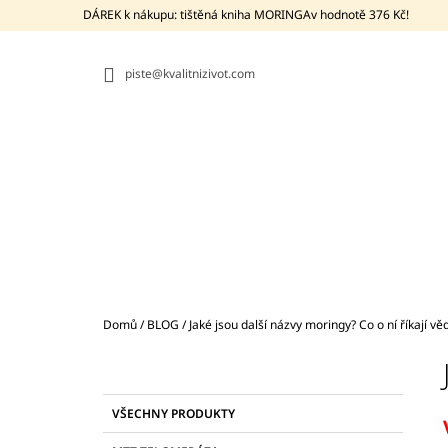
K
Přejít
DÁREK k nákupu: tištěná kniha MORINGAv hodnotě 376 Kč!
na
O
ZPĚT
ZPĚT
obsah
DO
DO
Š
OBCHODU
OBCHODU
piste@kvalitnizivot.com
Í
K
Domů
/
BLOG
/
Jaké jsou další názvy moringy? Co o ní říkají vě
P
O
S
K
Přeskočit
BIO MORINGA Z TENERIFE +
VŠECHNY PRODUKTY
T
A
kategorie
PROBIOTIKUM BACILLUS SUBTILIS DSM
T