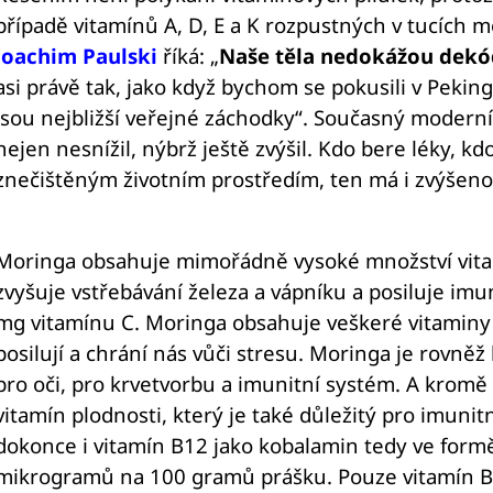
případě vitamínů A, D, E a K rozpustných v tucích m
Joachim Paulski
říká: „
Naše těla nedokážou dekó
asi právě tak, jako když bychom se pokusili v Peking
jsou nejbližší veřejné záchodky“. Současný moderní 
nejen nesnížil, nýbrž ještě zvýšil. Kdo bere léky, k
znečištěným životním prostředím, ten má i zvýšeno
Moringa obsahuje mimořádně vysoké množství vitamí
zvyšuje vstřebávání železa a vápníku a posiluje imu
mg vitamínu C. Moringa obsahuje veškeré vitaminy 
posilují a chrání nás vůči stresu. Moringa je rovněž
pro oči, pro krvetvorbu a imunitní systém. A kromě
vitamín plodnosti, který je také důležitý pro imunit
dokonce i vitamín B12 jako kobalamin tedy ve formě 
mikrogramů na 100 gramů prášku. Pouze vitamín B 