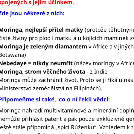
TOPINAMBUR)
spojených s jejím účinkem.
1 565 Kč
5 000 Kč
Zde jsou některé z nich:
Moringa, nejlepší přítel matky
(protože těhotným
čisté živiny pro plod i matku a u kojících maminek 
Moringa je zeleným diamantem
v Africe a v jiný
Botswana)
Nebedaye = nikdy neumřít
(název moringy v Afric
Moringa, strom věčného života
- z Indie
Moringa může zachránit život. Proto se jí říká u ná
Ministerstvo zemědělství na Filipínách).
Připomeňme si také, co o ní řekli vědci:
Moringa nahradí multivitaminové a minerální doplňky
nemůže přihlásit patent a pak pouze exkluzivně ge
ještě stále připomíná „spící Růženku“. Vzhledem k 