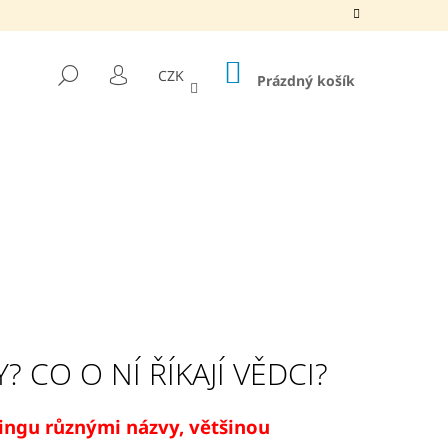
NÁKUPNÍ
HLEDAT
CZK
KOŠÍK
Prázdný košík
PŘIHLÁŠENÍ
 CO O NÍ ŘÍKAJÍ VĚDCI?
EHENOVÝ JEDLÝ OLEJ,
ringu různými názvy, většinou