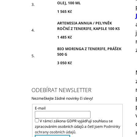
OLEJ, 100 ML
1 565 Kč
ARTEMISIA ANNUA / PELYNĚK
ROČNÍ Z TENERIFE, KAPSLE 100 KS
1 485 Kč
BIO MORINGA Z TENERIFE, PRÁŠEK
500 G
3 050 Kč
ODEBÍRAT NEWSLETTER
Nezmeškejte žádné novinky či slevy!
E-mail
V rámci zákona GDPR vyjádřuji souhlasu se
zpracováním osobních údajů a četl jsem
Podmínky
ochrany osobních údajů.