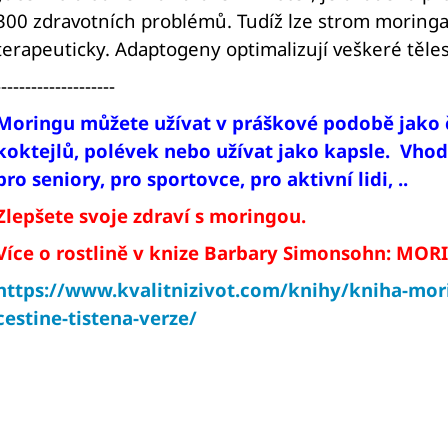
300 zdravotních problémů. Tudíž lze strom moringa d
terapeuticky. Adaptogeny optimalizují veškeré těle
--------------------
Moringu můžete užívat v práškové podobě jako ča
koktejlů, polévek nebo užívat jako kapsle.
Vhodn
pro seniory, pro sportovce, pro aktivní lidi, ..
Zlepšete svoje zdraví s moringou.
Více o rostlině v knize Barbary Simonsohn: MORI
https://www.kvalitnizivot.com/knihy/kniha-mori
cestine-tistena-verze/