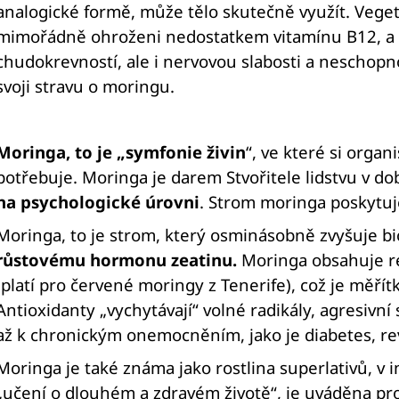
analogické formě, může tělo skutečně využít. Vegeta
mimořádně ohroženi nedostatkem vitamínu B12, a
chudokrevností, ale i nervovou slabosti a neschopn
svoji stravu o moringu.
Moringa, to je „symfonie živin
“, ve které si orga
potřebuje. Moringa je darem Stvořitele lidstvu v 
na psychologické úrovni
. Strom moringa poskytuje
Moringa, to je strom, který osminásobně zvyšuje bi
růstovému hormonu zeatinu.
Moringa obsahuje r
(platí pro červené moringy z Tenerife), což je měřít
Antioxidanty „vychytávají“ volné radikály, agresivn
až k chronickým onemocněním, jako je diabetes, rev
Moringa je také známa jako rostlina superlativů, v 
„učení o dlouhém a zdravém životě“, je uváděna pr