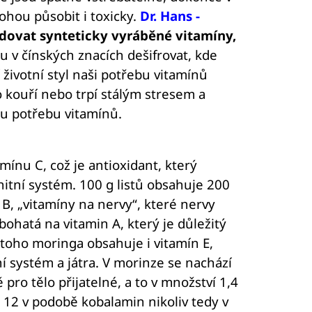
ohou působit i toxicky.
Dr. Hans -
dovat synteticky vyráběné vitamíny,
u v čínských znacích dešifrovat, kde
životní styl naši potřebu vitamínů
do kouří nebo trpí stálým stresem a
u potřebu vitamínů.
nu C, což je antioxidant, který
nitní systém. 100 g listů obsahuje 200
B, „vitamíny na nervy“, které nervy
 bohatá na vitamin A, který je důležitý
 toho moringa obsahuje i vitamín E,
ní systém a játra. V morinze se nachází
pro tělo přijatelné, a to v množství 1,4
12 v podobě kobalamin nikoliv tedy v