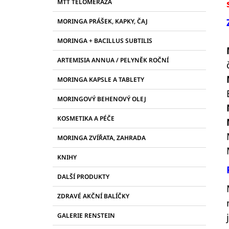
R
21097, KAPSLE 90 KS
PROTI PLÍSNÍM A
MTT TELOMERÁZA
E
ŠKODLIVÝM BAKTERIÍM
A
G
MORINGA PRÁŠEK, KAPKY, ČAJ
2 255 Kč
N
O
R
N
MORINGA + BACILLUS SUBTILIS
I
Í
E
ARTEMISIA ANNUA / PELYNĚK ROČNÍ
P
A
MORINGA KAPSLE A TABLETY
N
MORINGOVÝ BEHENOVÝ OLEJ
E
L
KOSMETIKA A PÉČE
MORINGA ZVÍŘATA, ZAHRADA
KNIHY
DALŠÍ PRODUKTY
ZDRAVÉ AKČNÍ BALÍČKY
GALERIE RENSTEIN