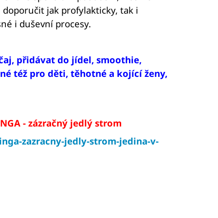
oporučit jak profylakticky, tak i
sné i duševní procesy.
j, přidávat do jídel, smoothie,
é též pro děti, těhotné a kojící ženy,
NGA - zázračný jedlý strom
nga-zazracny-jedly-strom-jedina-v-