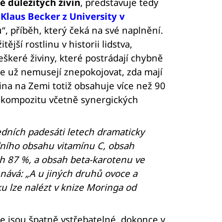
ě důležitých živin
, představuje tedy
 Klaus Becker z University v
 příběh, který čeká na své naplnění.
ější rostlinu v historii lidstva,
eškeré živiny, které postrádají chybně
 se už nemusejí znepokojovat, zda mají
lina na Zemi totiž obsahuje více než 90
ém kompozitu včetně synergických
edních padesáti letech dramaticky
dního obsahu vitamínu C, obsah
ch 87 %, a obsah beta-karotenu ve
nává: „A u jiných druhů ovoce a
u lze nalézt v knize Moringa od
e jsou špatně vstřebatelné, dokonce v