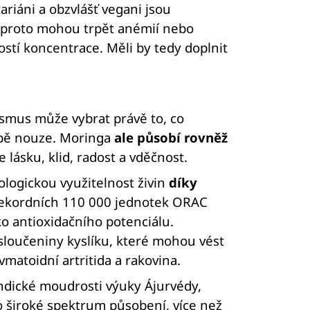
riáni a obzvlášť vegani jsou
 proto mohou trpět anémií nebo
ostí koncentrace. Měli by tedy doplnit
nismus může vybrat právě to, co
době nouze. Moringa
ale působí rovněž
 lásku, klid, radost a vděčnost.
ologickou využitelnost živin
díky
ekordních 110 000 jednotek ORAC
ko antioxidačního potenciálu.
í sloučeniny kyslíku, které mohou vést
matoidní artritida a rakovina.
indické moudrosti výuky Ájurvédy,
o široké spektrum působení, více než