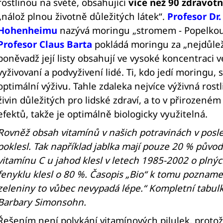
rostlinou na světě, obsahující
více než 90 zdravotn
„nálož plnou životně důležitých látek“.
Profesor Dr.
Hohenheimu
nazývá moringu „stromem - Popelkou“,
Profesor Claus Barta
pokládá moringu za „nejdůležit
poněvadž její listy obsahují ve vysoké koncentraci v
vyživovaní a podvyživení lidé. Ti, kdo jedí moringu,
optimální výživu. Tahle zdaleka nejvíce výživná rost
živin důležitých pro lidské zdraví, a to v přirozen
efektů, takže je optimálně biologicky využitelná.
Rovněž obsah vitamínů v našich potravinách v posl
poklesl. Tak například jablka mají pouze 20 % půvo
vitamínu C u jahod klesl v letech 1985-2002 o plný
fenyklu klesl o 80 %. Časopis „Bio“ k tomu pozname
zeleniny to vůbec nevypadá lépe.“ Kompletní tabulk
Barbary Simonsohn.
Řešením není polykání vitamínových pilulek, protož