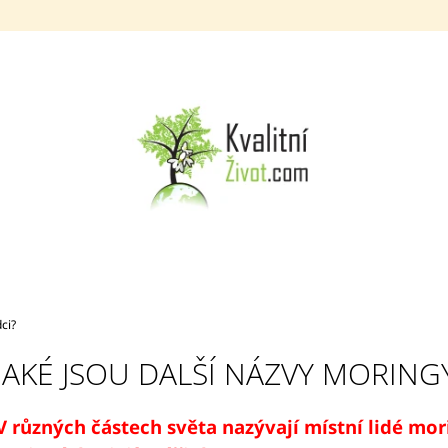
CO POTŘEBUJETE NAJÍT?
HLEDAT
DOPORUČUJEME
dci?
JAKÉ JSOU DALŠÍ NÁZVY MORINGY?
MTT TELOMERÁZA KAPSLE 270 KS
MORINGOVÝ / B
V různých částech světa nazývají místní lidé mo
(MORINGA Z TENERIFE + TRAGANT +
100 ML