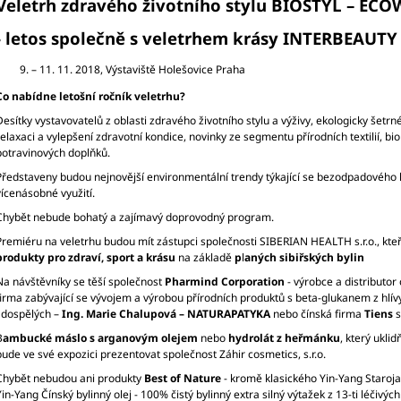
TOPINAMBUR)
Veletrh zdravého životního stylu BIOSTYL – EC
1 565 Kč
5 000 Kč
- letos společně s veletrhem krásy INTERBEAUT
– 11. 11. 2018, Výstaviště Holešovice Praha
Co nabídne letošní ročník veletrhu?
Desítky vystavovatelů z oblasti zdravého životního stylu a výživy, ekologicky šetrné
relaxaci a vylepšení zdravotní kondice, novinky ze segmentu přírodních textilií, bio
potravinových doplňků.
Představeny budou nejnovější environmentální trendy týkající se bezodpadového 
vícenásobné využití.
Chybět nebude bohatý a zajímavý doprovodný program.
Premiéru na veletrhu budou mít zástupci společnosti SIBERIAN HEALTH s.r.o., kteří se
produkty pro zdraví, sport a krásu
na základě
p
l
aných sibiřských bylin
Na návštěvníky se těší společnost
Pharmind Corporation
- výrobce a distributor 
firma zabývající se vývojem a výrobou přírodních produktů s beta-glukanem z hlív
i dospělých –
Ing. Marie Chalupová – NATURAPATYKA
nebo čínská firma
Tiens
s
B
ambucké máslo s arganovým olejem
nebo
hydrolát z heřmánku
, který uklid
bude ve své expozici prezentovat společnost Záhir cosmetics, s.r.o.
Chybět nebudou ani produkty
Best of Nature
- kromě klasického Yin-Yang Staroja
Yin-Yang Čínský bylinný olej - 100% čistý bylinný extra silný výtažek z 13-ti léčivýc