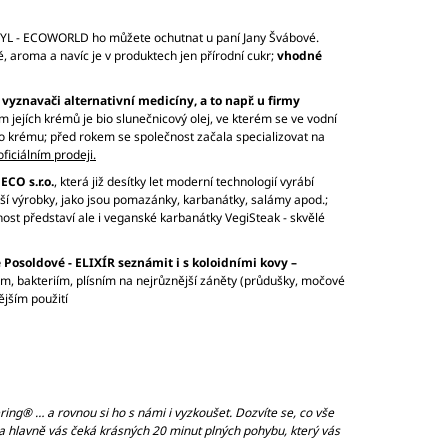
STYL - ECOWORLD ho můžete ochutnat u paní Jany Švábové.
 aroma a navíc je v produktech jen přírodní cukr;
vhodné
yznavači alternativní medicíny, a to např. u firmy
m jejích krémů je bio slunečnicový olej, ve kterém se ve vodní
ho krému; před rokem se společnost začala specializovat na
oficiálním prodeji.
ECO s.r.o.
, která již desítky let moderní technologií vyrábí
další výrobky, jako jsou pomazánky, karbanátky, salámy apod.;
čnost představí ale i veganské karbanátky VegiSteak - skvělé
e Posoldové - ELIXÍR
seznámit i s koloidními kovy –
ům, bakteriím, plísním na nejrůznější záněty (průdušky, močové
ějším použití
ing® … a rovnou si ho s námi i vyzkoušet. Dozvíte se, co vše
y, a hlavně vás čeká krásných 20 minut plných pohybu, který vás