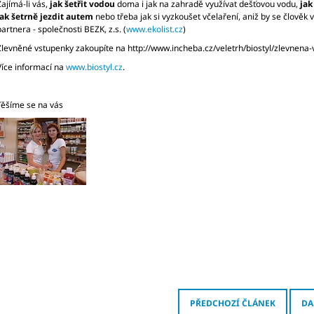
Zajímá-li vás,
jak šetřit vodou
doma i jak na zahradě využívat dešťovou vodu,
jak
jak šetrně jezdit autem
nebo třeba jak si vyzkoušet včelaření, aniž by se člověk
partnera - společnosti BEZK, z.s. (
www.ekolist.cz
)
Zlevněné vstupenky zakoupíte na http://www.incheba.cz/veletrh/biostyl/zlevnena
Více informací na
www.biostyl.cz
.
Těšíme se na vás
PŘEDCHOZÍ ČLÁNEK
DA