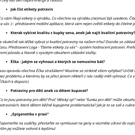
a celý váš den naplní energií a radostí!
Jak číst etikety potravin
Co nám říkají etikety o výrobku. Co všechno na výrobku (ne)musí být uvedeno. Čiteln
za vás :) - představení mobilní aplikace, která vám nejen zvětší etikety do čitelné 
Kterak vybírat kvalitu z kupky sena, aneb jak najít kvalitní potraviny
Je skutečně tak těžké vybrat si kvalitní potraviny na našem trhu? Dozvíte se základ
času. Představení Loga - “čteme etikety za vás” - systém hodnocení potravin. Pr
zemí původu a hlavně s vysokým obsahem základní složky.
Éčka - jakým se vyhnout a kterých se nemusíme bát?
Jsou opravdu všechna Éčka strašákem? Musíme se striktně všem vyhýbat? Určitě ne!
bez problému a kterému by se přeci jenom někteří z nás raději měli vyhnout. Co v
Éčkách k dispozici.
Potraviny pro děti aneb co dětem kupovat?
Co to jsou potraviny pro děti? Proč “dětský sýr” nebo “šunka pro děti” může obsah
potravinách, které dětem běžně kupujeme problematická? Jak je to se solí a cukr
„Epigenetika v praxi“
Zapomeňte na sudičky, přestaňte se vymlouvat na geny a vezměte zdraví do svých r
vším jej můžete ovlivnit k lepšímu!