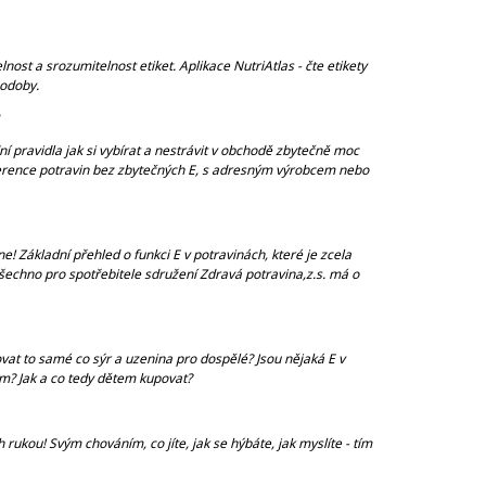
ost a srozumitelnost etiket. Aplikace NutriAtlas - čte etikety
podoby.
?
ní pravidla jak si vybírat a nestrávit v obchodě zbytečně moc
eference potravin bez zbytečných E, s adresným výrobcem nebo
 Základní přehled o funkci E v potravinách, které je zcela
šechno pro spotřebitele sdružení Zdravá potravina,z.s. má o
ovat to samé co sýr a uzenina pro dospělé? Jsou nějaká E v
em? Jak a co tedy dětem kupovat?
ukou! Svým chováním, co jíte, jak se hýbáte, jak myslíte - tím