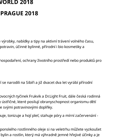
OWORLD 2018
Y PRAGUE 2018
 výrobky, nabídky a tipy na aktivní trávení volného času,
potravin, účinné bylinné, přírodní i bio kosmetiky a
hospodaření, ochrany životního prostředí nebo produktů pro
 narodili na Sibiři a již dvacet dva let vyrábí přírodní
ovocných tyčinek Frukvik a Dr.Light Fruit, dále česká rodinná
y ústřičné, které posilují obranyschopnost organismu dětí
e svými potravinovými doplňky.
ňuje, tonizuje a hojí pleť, stahuje póry a mírní začervenání -
ponského rostlinného oleje si na veletrhu můžete vyzkoušet
h bylin a rostlin, který má výhradně jemné hřejivé účinky a je