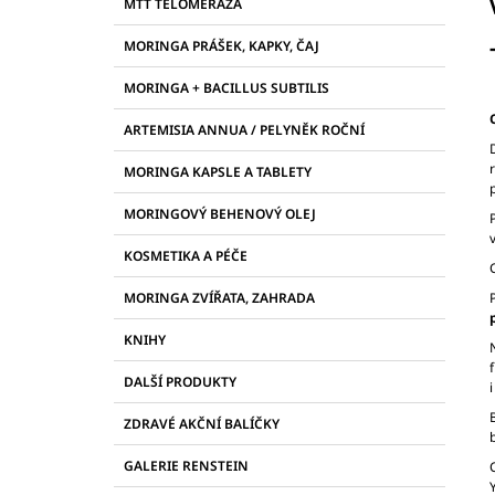
R
21097, KAPSLE 90 KS
PROTI PLÍSNÍM A
MTT TELOMERÁZA
E
ŠKODLIVÝM BAKTERIÍM
A
G
MORINGA PRÁŠEK, KAPKY, ČAJ
2 255 Kč
N
O
R
N
MORINGA + BACILLUS SUBTILIS
I
Í
E
ARTEMISIA ANNUA / PELYNĚK ROČNÍ
P
A
MORINGA KAPSLE A TABLETY
N
MORINGOVÝ BEHENOVÝ OLEJ
E
L
KOSMETIKA A PÉČE
MORINGA ZVÍŘATA, ZAHRADA
KNIHY
DALŠÍ PRODUKTY
ZDRAVÉ AKČNÍ BALÍČKY
GALERIE RENSTEIN