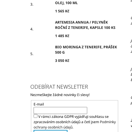
OLEJ, 100 ML
1 565 Kč
ARTEMISIA ANNUA / PELYNĚK
ROČNÍ Z TENERIFE, KAPSLE 100 KS
1 485 Kč
BIO MORINGA Z TENERIFE, PRÁŠEK
500 G
3 050 Kč
ODEBÍRAT NEWSLETTER
Nezmeškejte žádné novinky či slevy!
E-mail
V rámci zákona GDPR vyjádřuji souhlasu se
zpracováním osobních údajů a četl jsem
Podmínky
ochrany osobních údajů.