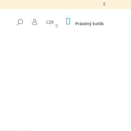
NÁKUPNÍ
HLEDAT
CZK
KOŠÍK
Prázdný košík
PŘIHLÁŠENÍ
EHENOVÝ JEDLÝ OLEJ,