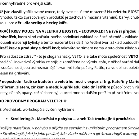
určen výhradně pro vnější užití.
Už jste zkusili lyofilizované ovoce, tedy ovoce sušené mrazem? Na veletrhu BIO
Výhodou takto zpracovaných produktů je zachování maxima vitamínů, barvy, chutě,
jsou i pro
děti, diabetiky a bezlepkáře.
DRAČÍ KREV POUZE NA VELETRHU
BIOSTYL – ECOWORLD! Na své si přijdou i v
Trávníček
, která si od začátku svého podnikání zakládá na čisté přírodě – základe
koupeli macerují bylinky a tento macerát bez dalšího ředění tvoří základ budoucí
dračí krev a produkty s dračí krví
; takovýto sortiment nemá v tuto dobu
nikdo v 
„Pro radost ze zdraví” - to je slogan značky VETO, ale také moto společnosti
VETO 
tradiční i inovativní výrobky ze sóji; je zaměřena na výrobu tofu, z něhož vyrábí 
v současnosti jsou asi neznámější trvanlivé tofu-paštiky Patifu; na veletrhu spole
nejen na grilování.
V neposlední řadě se budete na veletrhu moci
v expozici Ing. Kateřiny Mari
stříbrem, zlatem, zinkem a mědí; kupříkladu koloidní stříbro
působí proti vir
cesty, dásně, opary, kožní choroby) a proti mnoha dalším potížím při vnitřním i vn
DOPROVODNÝ PROGRAM VELETRHU:
Z přednášek, workshopů a cvičení vybíráme:
Strollering® - Mateřská v pohybu … aneb Tak trochu jiná procházka
Prožijte mateřskou v pohybu a přijďte se seznámit s unikátním programem Stroller
je Strollering®, jaké je jeho poslání, kde všude můžete najít Strollering® lektork