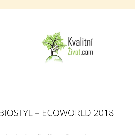
CO POTŘEBUJETE NAJÍT?
HLEDAT
DOPORUČUJEME
BIOSTYL – ECOWORLD 2018
MTT TELOMERÁZA KAPSLE 270 KS
MORINGOVÝ / B
(MORINGA Z TENERIFE + TRAGANT +
100 ML