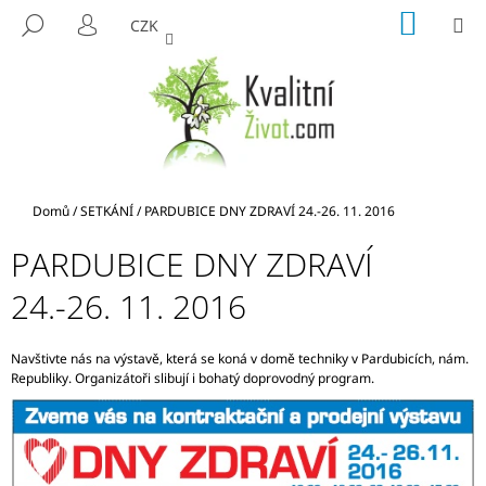
K
Přejít
NÁKUP
M
HLEDAT
CZK
na
KOŠÍK
O
PŘIHLÁŠENÍ
ZPĚT
ZPĚT
obsah
Š
Í
C
K
O
P
O
Domů
/
SETKÁNÍ
/
PARDUBICE DNY ZDRAVÍ 24.-26. 11. 2016
T
Ř
PARDUBICE DNY ZDRAVÍ
E
24.-26. 11. 2016
B
U
Navštivte nás na výstavě, která se koná v domě techniky v Pardubicích, nám.
J
Republiky. Organizátoři slibují i bohatý doprovodný program.
E
T
E
N