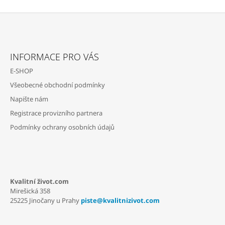
J
E
M
Z
E
Á
INFORMACE PRO VÁS
ARTEMISIA
P
ANNUA
E-SHOP
A
/
PELYNĚK
Všeobecné obchodní podmínky
T
ROČNÍ
Napište nám
Í
Z
TENERIFE,
Registrace provizního partnera
KAPSLE
Podmínky ochrany osobních údajů
100
KS
1
485
Kč
Kvalitní život.com
Mirešická 358
25225 Jinočany u Prahy
piste@kvalitnizivot.com