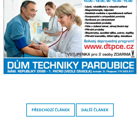
A
J
Í
T
?
HLEDAT
D
O
P
PŘEDCHOZÍ ČLÁNEK
DALŠÍ ČLÁNEK
O
R
U
Č
U