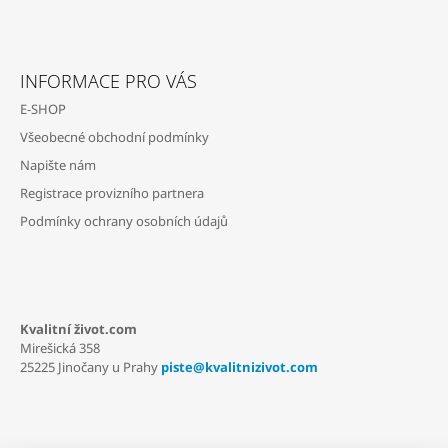
Z
Á
INFORMACE PRO VÁS
P
E-SHOP
A
Všeobecné obchodní podmínky
T
Napište nám
Í
Registrace provizního partnera
Podmínky ochrany osobních údajů
Kvalitní život.com
Mirešická 358
25225 Jinočany u Prahy
piste@kvalitnizivot.com