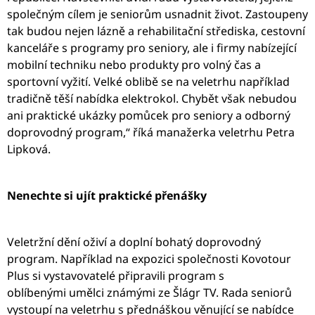
J
společným cílem je seniorům usnadnit život. Zastoupeny
E
tak budou nejen lázně a rehabilitační střediska, cestovní
M
kanceláře s programy pro seniory, ale i firmy nabízející
E
mobilní techniku nebo produkty pro volný čas a
sportovní vyžití. Velké oblibě se na veletrhu například
BIO
MORINGA
tradičně těší nabídka elektrokol. Chybět však nebudou
Z
ani praktické ukázky pomůcek pro seniory a odborný
TENERIFE,
PRÁŠEK
doprovodný program,“ říká manažerka veletrhu Petra
500
Lipková.
G
3
050
Nenechte si ujít praktické přenášky
Kč
Veletržní dění oživí a doplní bohatý doprovodný
program. Například na expozici společnosti Kovotour
Plus si vystavovatelé připravili program s
oblíbenými umělci známými ze Šlágr TV. Rada seniorů
vystoupí na veletrhu s přednáškou věnující se nabídce