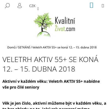
K
Přejít
NÁKUP
M
HLEDAT
CZK
na
KOŠÍK
O
PŘIHLÁŠENÍ
ZPĚT
ZPĚT
obsah
Š
Í
C
K
O
P
O
Domů
/
SETKÁNÍ
/
Veletrh AKTIV 55+ se koná 12. – 15. dubna 2018
T
Ř
VELETRH AKTIV 55+ SE KONÁ
E
12. – 15. DUBNA 2018
B
U
Aktivní v každém věku: Veletrh AKTIV 55+ nabídne
J
vše pro čilé seniory
E
T
E
Věk je jen číslo, aktivní můžeme být v každém věku, a
N