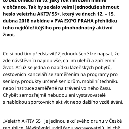
to bez ohledu na to, jaký rok narození máme
A
v občance. Tak by se dalo velmi jednoduše shrnout
J
heslo veletrhu AKTIV 55+, který ve dnech 12. – 15.
Í
dubna 2018 nabídne v
PVA EXPO PRAHA přehlídku
toho nejdůležitějšího pro plnohodnotný aktivní
T
život.
?
Co si pod tím představit? Zjednodušeně lze napsat, že
zde návštěvníci najdou vše, co jim ulehčí a zpříjemní
HLEDAT
život. Ať už se jedná o nabídku lázeňských pobytů,
cestovních kanceláří se zaměřením na programy pro
seniory, produkty určené seniorům, mobilní techniku
nebo instituce zaměřené na trávení volného času.
D
Chybět samozřejmě nebudou ani vystavovatelé
O
P
s nabídkou sportovních aktivit nebo dalšího vzdělávání.
O
R
U
„Veletrh AKTIV 55+ je jedinou akcí svého druhu v České
Č
republice. Návštěvníci uvidí řadu vystavovatelů, jejichž
U