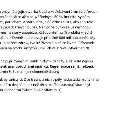
ta enzymů a jejich tvorba klesá a vstřebávání živin ve střevech
po šedesátce až o neuvěřitelných 80 %. Imunitní systém
 poruchami a stárnutím. Je důležité zajistit, aby se v těle
zdravých dceřiných buněk. Nemocné buňky se už nemohou
ismus nazvaný apoptóza. Každou vteřinu
(!)
probíhá v jedné
oučenin. Denně se obnovuje přibližně 600 milionů buněk. My
 o našem zdraví, kvalitě života a o délce života. Přípravek
m na tvorbu enzymů, umí jich ve střevě vytvořit až 70
 trpí přibývajícími subklinickými deficity. Lidé ještě nejsou
centrace, poruchami spánku
.
Regenerace se již nekoná
.
vitamin E. Seznam je nekonečně dlouhý.
 byl zničující. Dvě třetiny z nich trpěly nedostatkem vitamínů
 poměru dvojnásobek než těch, kteří se zásobují vitamíny!
ou koncentrací vitamínu A a vitamínu C.