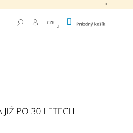
NÁKUPNÍ
HLEDAT
CZK
KOŠÍK
Prázdný košík
PŘIHLÁŠENÍ
JIŽ PO 30 LETECH
EHENOVÝ JEDLÝ OLEJ,