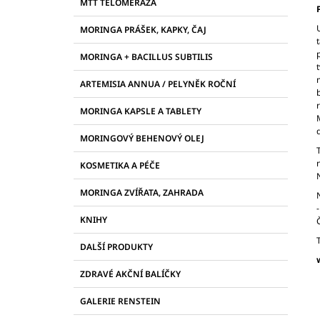
R
21097, KAPSLE 90 KS
PROTI PLÍSNÍM A
MTT TELOMERÁZA
E
ŠKODLIVÝM BAKTERIÍM
A
G
MORINGA PRÁŠEK, KAPKY, ČAJ
2 255 Kč
N
O
R
N
MORINGA + BACILLUS SUBTILIS
I
Í
E
ARTEMISIA ANNUA / PELYNĚK ROČNÍ
P
A
MORINGA KAPSLE A TABLETY
N
MORINGOVÝ BEHENOVÝ OLEJ
E
L
KOSMETIKA A PÉČE
MORINGA ZVÍŘATA, ZAHRADA
KNIHY
DALŠÍ PRODUKTY
ZDRAVÉ AKČNÍ BALÍČKY
GALERIE RENSTEIN