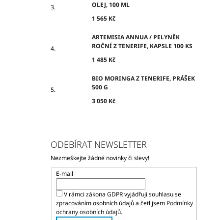
OLEJ, 100 ML
1 565 Kč
ARTEMISIA ANNUA / PELYNĚK
ROČNÍ Z TENERIFE, KAPSLE 100 KS
1 485 Kč
BIO MORINGA Z TENERIFE, PRÁŠEK
500 G
3 050 Kč
ODEBÍRAT NEWSLETTER
Nezmeškejte žádné novinky či slevy!
E-mail
V rámci zákona GDPR vyjádřuji souhlasu se
zpracováním osobních údajů a četl jsem
Podmínky
ochrany osobních údajů.