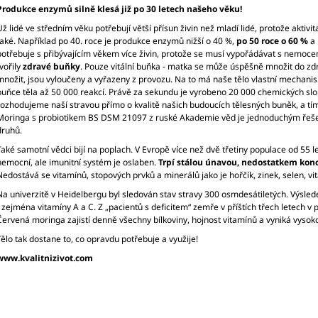
TOPINAMBUR)
1 565 Kč
Produkce enzymů silně klesá již po 30 letech našeho věku!
5 000 Kč
Už lidé ve středním věku potřebují větší přísun živin než mladí lidé, protože aktivi
také. Například po 40. roce je produkce enzymů nižší o 40 %,
po 50 roce o 60 %
a 
potřebuje s přibývajícím věkem více živin, protože se musí vypořádávat s nemocemi,
tvořily
zdravé buňky
. Pouze vitální buňka - matka se může úspěšně množit do 
množit, jsou vyloučeny a vyřazeny z provozu. Na to má naše tělo vlastní mechan
buňce těla až 50 000 reakcí. Právě za sekundu je vyrobeno 20 000 chemických sl
rozhodujeme naší stravou přímo o kvalitě našich budoucích tělesných buněk, a tím i
Moringa s probiotikem BS DSM 21097 z ruské Akademie věd je jednoduchým řešení
druhů.
Také samotní vědci bijí na poplach. V Evropě více než dvě třetiny populace od 55 let
nemocní, ale imunitní systém je oslaben.
Trpí stálou únavou, nedostatkem kon
Nedostává se vitamínů, stopových prvků a minerálů jako je hořčík, zinek, selen, 
Na univerzitě v Heidelbergu byl sledován stav stravy 300 osmdesátiletých. Výsledek
- zejména vitamíny A a C. Z „pacientů s deficitem“ zemře v příštích třech letech v
Červená moringa zajistí denně všechny bílkoviny, hojnost vitamínů a vyniká vysok
Tělo tak dostane to, co opravdu potřebuje a využije!
www.kvalitnizivot.com