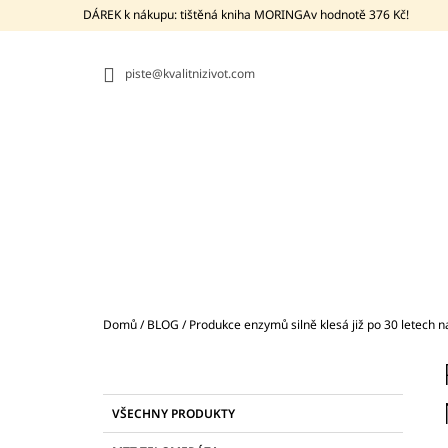
K
Přejít
DÁREK k nákupu: tištěná kniha MORINGAv hodnotě 376 Kč!
na
O
ZPĚT
ZPĚT
obsah
DO
DO
Š
OBCHODU
OBCHODU
piste@kvalitnizivot.com
Í
K
Domů
/
BLOG
/
Produkce enzymů silně klesá již po 30 letech 
P
O
S
K
Přeskočit
BIO MORINGA Z TENERIFE +
VŠECHNY PRODUKTY
T
A
kategorie
PROBIOTIKUM BACILLUS SUBTILIS DSM
T